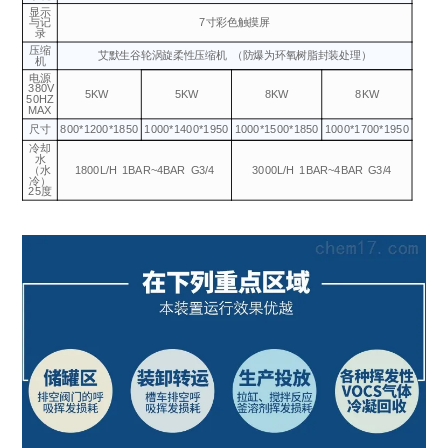
显示
与记
7寸彩色触摸屏
录
压缩
艾默生谷轮涡旋柔性压缩机
（防爆为环氧树脂封装处理）
机
电源
380V
5KW
5KW
8KW
8KW
50HZ
MAX
尺寸
800*1200*1850
1000*1400*1950
1000*1500*1850
1000*1700*1950
冷却
水
（水
1800L/H
1BAR~4BAR
G3/4
3000L/H
1BAR~4BAR
G3/4
冷）
25度