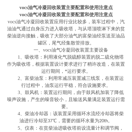
vocs油气冷凝回收装置主要配置和使用注意点
vocs油气冷凝回收装置主要配置和使用注意点
vocs
油气冷凝回收装置应用行业比较多，装车过程中，汽
油油气通过自身压力进入吸收塔，与从塔顶喷淋下来的贫
柴油逆向接触，吸收了大部分油气的富柴油经泵送至油品
罐区，尾气经集散管排放。
一、
vocs
油气冷凝回收装置主要设备
1
、吸收塔：利用液化气脱硫醇装置的脱二硫化物塔
作为吸收塔，根据装置设计要求进行了稍许改造，在装置
运行期间，*运行要求。
2
、富柴油泵：利用常减压装置减三线泵，在装置运
行过程中，油泵运行平稳，符合设施要求。
3
、鼓风机：装置运行期间，由于鼓风机加装了降低
噪声设施，产生的噪音较小，且输送风量满足装置运行需
要。
4
、柴油冷却器：该装置采用循环水流经冷却器将柴
油进行冷却至
℃，需要的循环水量为
。
37
20th
5
、仪表：在贫柴油进吸收塔前设流量计和调节阀，