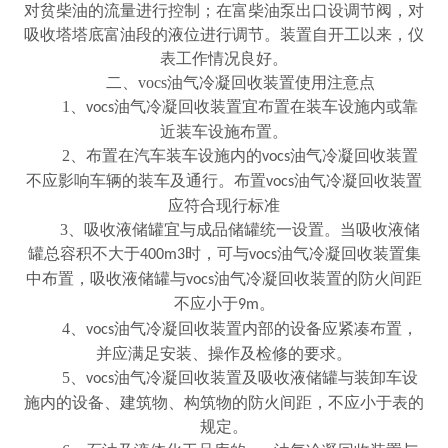
对贫柴油的流量进行控制；在富柴油泵出口设调节阀，对
吸收塔塔底富油段的液位进行调节。装置自开工以来，仪
表工作情况良好。
二、
vocs
油气冷凝回收装置使用注意点
1
、
油气冷凝回收装置宜布置在装车设施内或靠
vocs
近装车设施布置。
2
、布置在汽车装车设施内的
油气冷凝回收装置
vocs
不应影响车辆的装车及通行。布置
油气冷凝回收装置
vocs
应符合现行标准
3
、吸收液储罐宜与成品储罐统一设置。当吸收液储
罐总容积不大于
时，可与
油气冷凝回收装置集
400m3
vocs
中布置，吸收液储罐与
油气冷凝回收装置的防火间距
vocs
不应小于
。
9m
4
、
油气冷凝回收装置内部的设备应紧凑布置，
vocs
并应满足安装、操作及检修的要求。
5
、
油气冷凝回收装置及吸收液储罐与装卸车设
vocs
施内的设备、建筑物、构筑物的防火间距，不应小于表的
规定。