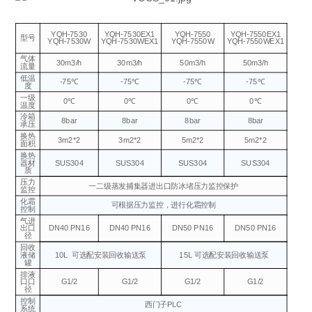
YQH-7530
YQH-7530EX1
YQH-7550
YQH-7550EX1
型号
YQH-7530W
YQH-7530WEX1
YQH-7550W
YQH-7550WEX1
气体
30m3/h
30m3/h
50m3/h
50m3/h
流量
低温
-75℃
-75℃
-75℃
-75℃
度
一级
0℃
0℃
0℃
0℃
温度
冷箱
8bar
8bar
8bar
8bar
承压
换热
3m2*2
3m2*2
5m2*2
5m2*2
面积
换热
器材
SUS304
SUS304
SUS304
SUS304
质
压力
一二级蒸发捕集器进出口防冰堵压力监控保护
监控
化霜
可根据压力监控，进行化霜控制
控制
气进
出口
DN40 PN16
DN40 PN16
DN50 PN16
DN50 PN16
径
回收
液储
10L
可选配安装回收输送泵
15L 可选配安装回收输送泵
罐
排液
口口
G1/2
G1/2
G1/2
G1/2
径
控制
西门子PLC
系统