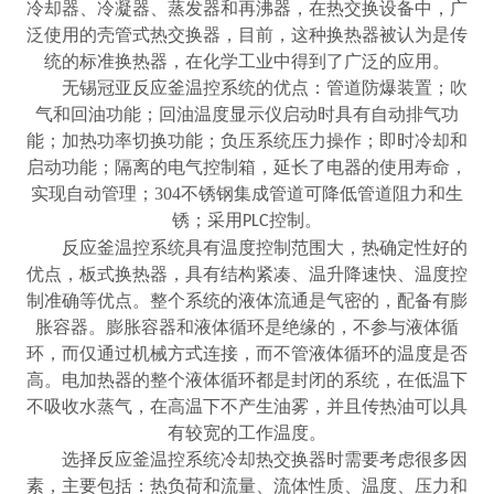
冷却器、冷凝器、蒸发器和再沸器，在热交换设备中，广
泛使用的壳管式热交换器，目前，这种换热器被认为是传
统的标准换热器，在化学工业中得到了广泛的应用。
无锡冠亚反应釜温控系统的优点：管道防爆装置；吹
气和回油功能；回油温度显示仪启动时具有自动排气功
能；加热功率切换功能；负压系统压力操作；即时冷却和
启动功能；隔离的电气控制箱，延长了电器的使用寿命，
实现自动管理；
304
不锈钢集成管道可降低管道阻力和生
锈；采用
控制。
PLC
反应釜温控系统具有温度控制范围大，热确定性好的
优点，板式换热器，具有结构紧凑、温升降速快、温度控
制准确等优点。整个系统的液体流通是气密的，配备有膨
胀容器。膨胀容器和液体循环是绝缘的，不参与液体循
环，而仅通过机械方式连接，而不管液体循环的温度是否
高。电加热器的整个液体循环都是封闭的系统，在低温下
不吸收水蒸气，在高温下不产生油雾，并且传热油可以具
有较宽的工作温度。
选择反应釜温控系统冷却热交换器时需要考虑很多因
素，主要包括：热负荷和流量、流体性质、温度、压力和