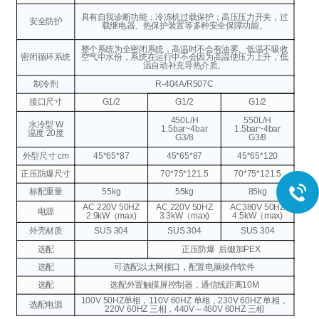
具有自我诊断功能；冷冻机过载保护；高压压力开关，过
安全防护
载继电器、热保护装置等多种安全保障功能。
整个系统为全密闭系统，高温时不会有油雾、低温不吸收
密闭循环系统
空气中水份，系统在运行中不会因为高温使压力上升，低
温自动补充导热介质。
制冷剂
R-404A/R507C
接口尺寸
G1/2
G1/2
G1/2
450L/H
550L/H
水冷型 W
1.5bar~4bar
1.5bar~4bar
温度 20度
G3/8
G3/8
外型尺寸 cm
45*65*87
45*65*87
45*65*120
正压防爆尺寸
70*75*121.5
70*75*121.5
标配重量
55kg
55kg
85kg
AC 220V
50HZ
AC 220V
50HZ
AC380V
50HZ
电源
2.9kW（max)
3.3kW（max)
4.5kW（max)
外壳材质
SUS 304
SUS 304
SUS 304
选配
正压防爆
后缀加PEX
选配
可选配以太网接口，配置电脑操作软件
选配
选配外置触摸屏控制器，通信线距离10M
100V 50HZ单相，110V 60HZ 单相，230V 60HZ 单相，
选配电源
220V 60HZ 三相，440V～460V 60HZ 三相