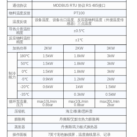
通信协议
MODBUS RTU 协议
RS 485接口
物料温度反馈
PT100
设备温度、设备出口温度、反应器物料温度（外接温度传
温度反馈
感器）三点温度
导热介质温控
±0.5℃
精度
反应物料温控
±1℃
精度
加热功率
2KW
2KW
3KW
180℃
1.5kW
1.8kW
3kW
50℃
1.5kW
1.8kW
3kW
0℃
1.5kW
1.8kW
3kW
制冷
能力
-5℃
0.9kW
1.2kW
2kW
-20℃
0.6kW
1kW
1.5kW
-35℃
0.3kW
0.5kW
循环泵流量、
max10L/min
max10L/min
max20L/min
压力
0.8bar
0.8bar
2bar
压缩机
海立/泰康/思科普
膨胀阀
丹佛斯/艾默生热力膨胀阀
蒸发器
丹佛斯/高力板式换热器
操作面板
7英寸彩色触摸屏，温度曲线显示、记录