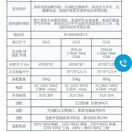
具有自我诊断功能；冷冻机过载保护；高压压力开关，过
安全防护
载继电器、热保护装置等多种安全保障功能。
整个系统为全密闭系统，高温时不会有油雾、低温不吸收
密闭循环系统
空气中水份，系统在运行中不会因为高温使压力上升，低
温自动补充导热介质。
制冷剂
R-404A/R507C
接口尺寸
G1/2
G1/2
G1/2
450L/H
550L/H
水冷型 W
1.5bar~4bar
1.5bar~4bar
温度 20度
G3/8
G3/8
外型尺寸 cm
45*65*87
45*65*87
45*65*120
正压防爆尺寸
70*75*121.5
70*75*121.5
标配重量
55kg
55kg
85kg
AC 220V
50HZ
AC 220V
50HZ
AC380V
50HZ
电源
2.9kW（max)
3.3kW（max)
4.5kW（max)
外壳材质
SUS 304
SUS 304
SUS 304
选配
正压防爆
后缀加PEX
选配
可选配以太网接口，配置电脑操作软件
选配
选配外置触摸屏控制器，通信线距离10M
100V 50HZ单相，110V 60HZ 单相，230V 60HZ 单相，
选配电源
220V 60HZ 三相，440V～460V 60HZ 三相