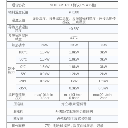
通信协议
MODBUS RTU 协议
RS 485接口
物料温度反馈
PT100
设备温度、设备出口温度、反应器物料温度（外接温度传
温度反馈
感器）三点温度
导热介质温控
±0.5℃
精度
反应物料温控
±1℃
精度
加热功率
2KW
2KW
3KW
180℃
1.5kW
1.8kW
3kW
50℃
1.5kW
1.8kW
3kW
0℃
1.5kW
1.8kW
3kW
制冷
能力
-5℃
0.9kW
1.2kW
2kW
-20℃
0.6kW
1kW
1.5kW
-35℃
0.3kW
0.5kW
循环泵流量、
max10L/min
max10L/min
max20L/min
压力
0.8bar
0.8bar
2bar
压缩机
海立/泰康/思科普
膨胀阀
丹佛斯/艾默生热力膨胀阀
蒸发器
丹佛斯/高力板式换热器
操作面板
7英寸彩色触摸屏，温度曲线显示、记录