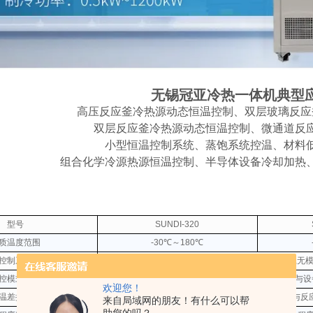
无锡冠亚冷热一体机典型
高压反应釜冷热源动态恒温控制、双层玻璃反应
双层反应釜冷热源动态恒温控制、微通道反
小型恒温控制系统、蒸饱系统控温、材料
组合化学冷源热源恒温控制、半导体设备冷却加热
型号
SUNDI-320
质温度范围
-30℃～180℃
控制系统
前馈PID ,
控模式选择
物料温度控制与设
欢迎您！
温差控制
设备出口温度与反
来自局域网的朋友！有什么可以帮