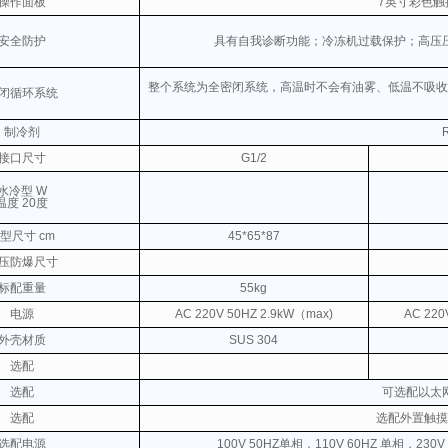
操作面板
7英寸彩色
安全防护
具有自我诊断功能；冷冻机过载保护；高压
整个系统为全密闭系统，高温时不会有油雾、低温不吸收
闭循环系统
制冷剂
接口尺寸
G1/2
水冷型 W
温度 20度
型尺寸 cm
45*65*87
压防爆尺寸
标配重量
55kg
电源
AC 220V
50HZ 2.9kW（max)
AC 220
外壳材质
SUS 304
选配
选配
可选配以太
选配
选配外置触摸
选配电源
100V 50HZ单相，110V 60HZ 单相，230V