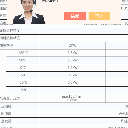
助您的吗？
程序编辑
可编制5条程
通信协议
MODBUS
料温度反馈
温度反馈
设备温度、设备出口温度、反
介质温控精度
物料温控精度
加热功率
2KW
180℃
1.5kW
50℃
1.5kW
0℃
1.5kW
-5℃
0.9kW
-20℃
0.6kW
-35℃
max10L/min
泵流量、压力
0.8bar
压缩机
膨胀阀
丹佛
蒸发器
丹佛