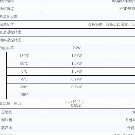
程序编辑
可编制5条程
通信协议
MODBUS
料温度反馈
温度反馈
设备温度、设备出口温度、反
介质温控精度
物料温控精度
加热功率
2KW
180℃
1.5kW
50℃
1.5kW
0℃
1.5kW
-5℃
0.9kW
-20℃
0.6kW
-35℃
max10L/min
泵流量、压力
0.8bar
压缩机
膨胀阀
丹佛
蒸发器
丹佛