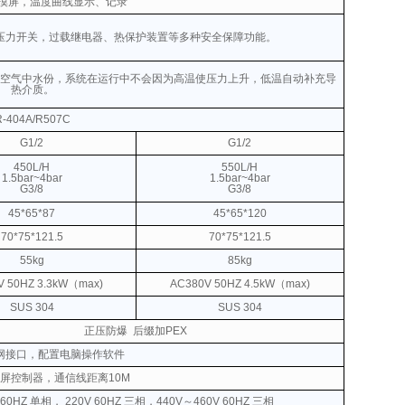
触摸屏，温度曲线显示、记录
压力开关，过载继电器、热保护装置等多种安全保障功能。
空气中水份，系统在运行中不会因为高温使压力上升，低温自动补充导
热介质。
R-404A/R507C
G1/2
G1/2
450L/H
550L/H
1.5bar~4bar
1.5bar~4bar
G3/8
G3/8
45*65*87
45*65*120
70*75*121.5
70*75*121.5
55kg
85kg
V
50HZ 3.3kW（max)
AC380V
50HZ
4.5kW（max)
SUS 304
SUS 304
正压防爆
后缀加PEX
网接口，配置电脑操作软件
屏控制器，通信线距离10M
 60HZ 单相， 220V 60HZ 三相，440V～460V 60HZ 三相