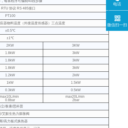
序，每条程序可编制40段步骤
电话
 RTU 协议
RS 485接口
PT100
应器物料温度（外接温度传感器）三点温度
微信扫一扫
±0.5℃
±1℃
2KW
3KW
1.8kW
3kW
1.8kW
3kW
1.8kW
3kW
1.2kW
2kW
1kW
1.5kW
0.3kW
0.5kW
max10L/min
max20L/min
0.8bar
2bar
海立/泰康/思科普
斯/艾默生热力膨胀阀
斯/高力板式换热器