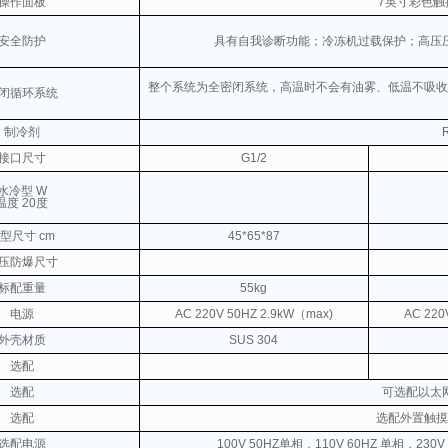
操作面板
7英寸彩色
安全防护
具有自我诊断功能；冷冻机过载保护；高压
整个系统为全密闭系统，高温时不会有油雾、低温不吸收
闭循环系统
制冷剂
接口尺寸
G1/2
水冷型 W
温度 20度
型尺寸 cm
45*65*87
压防爆尺寸
标配重量
55kg
电源
AC 220V
50HZ 2.9kW（max)
AC 220
外壳材质
SUS 304
选配
选配
可选配以太
选配
选配外置触摸
选配电源
100V 50HZ单相，110V 60HZ 单相，230V