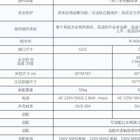
操作面板
7英寸彩色触摸屏
安全防护
具有自我诊断功能；冷冻机过载保护；高压压力
整个系统为全密闭系统，高温时不会有油雾、低温
密闭循环系统
上升，低温自
制冷剂
R-40
接口尺寸
G1/2
45
水冷型 W
1.5b
温度 20度
外型尺寸 cm
45*65*87
45
正压防爆尺寸
70*7
标配重量
55kg
5
电源
AC 220V
50HZ 2.9kW（max)
AC 220V
50
外壳材质
SUS 304
SU
选配
选配
可选配以太网接
选配
选配外置触摸屏控
选配电源
100V 50HZ单相，110V 60HZ 单相，230V 60H