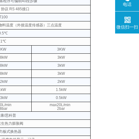
条程序可编制40段步骤
电话
U 协议
RS 485接口
T100
物料温度（外接温度传感器）三点温度
微信扫一扫
0.5℃
±1℃
2KW
3KW
.8kW
3kW
.8kW
3kW
.8kW
3kW
.2kW
2kW
1kW
1.5kW
.3kW
0.5kW
0L/min
max20L/min
.8bar
2bar
泰康/思科普
默生热力膨胀阀
高力板式换热器