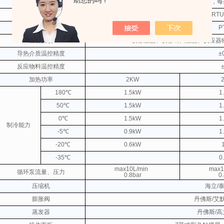
助您的吗？
程序编辑
可编制5条程序，每
通信协议
MODBUS RT
物料温度反馈
P
温度反馈
设备温度、设备出口温度、反应器
导热介质温控精度
±
反应物料温控精度
加热功率
2KW
180℃
1.5kW
1
50℃
1.5kW
1
0℃
1.5kW
1
制冷能力
-5℃
0.9kW
1
-20℃
0.6kW
-35℃
0
max10L/min
max1
循环泵流量、压力
0.8bar
0
压缩机
海立/
膨胀阀
丹佛斯/艾
蒸发器
丹佛斯/