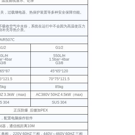
，温度曲线显示、记录
开关，过载继电器、热保护装置等多种安全保障功能。
不吸收空气中水份，系统在运行中不会因为高温使压力
动补充导热介质。
4A/R507C
G1/2
G1/2
0L/H
550L/H
ar~4bar
1.5bar~4bar
G3/8
G3/8
*65*87
45*65*120
5*121.5
70*75*121.5
5kg
85kg
HZ 3.3kW（max)
AC380V
50HZ
4.5kW（max)
S 304
SUS 304
正压防爆
后缀加PEX
口，配置电脑操作软件
制器，通信线距离10M
Z 单相， 220V 60HZ 三相，440V～460V 60HZ 三相