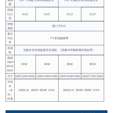
罐
排液
口口
G1/2
G1/2
G1/2
G1/2
径
控制
西门子PLC
系统
显示
与记
7寸彩色触摸屏
录
压缩
艾默生谷轮涡旋柔性压缩机
（防爆为环氧树脂封装处理）
机
电源
380V
5KW
5KW
8KW
8KW
50HZ
MAX
尺寸
800*1200*1850
1000*1400*1950
1000*1500*1850
1000*1700*1950
冷却
水
（水
1800L/H
1BAR~4BAR
G3/4
3000L/H
1BAR~4BAR
G3/4
冷）
25度