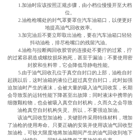
1.
加油时应该按照正规步骤，由小档位慢慢开至大档
位。
2.
油枪枪嘴处的封气罩要罩住汽车油箱口，以便更好
地提高油气回收效率。
3.
加完油后不要立即取出油枪，要在汽车油箱口轻轻
抖动油枪，排尽枪嘴口的残留汽油。
4.
油枪与拉断阀回收胶管的连接处不要拧的过紧，拧
的过紧容易造成螺纹损坏抱死，甚至于漏油；不要使用密
封胶和生料带，它会降低导静电性能。
5.
由于油气回收孔位于真空自封口的上部，油枪自封
起跳以后，这时油箱的液位已超过真空自封口，此时如强
迫加油时产生的液沫，会被大量的吸入油气回收泵，长期
会导致泵的运转性能下降甚至出故障；同时液沫中携带的
细微颗粒物，也会被吸入真空自封机构，久而久之会导致
油枪真空自封机构失灵。所以，不要强迫加油。
该油气回收型加油枪，关键部件采用特殊材料，增加
了油枪的使用寿命。只要正确的安装并使用该油气回收型
加油枪，可
较
大限度地将加油期间产生的油气回收到地下