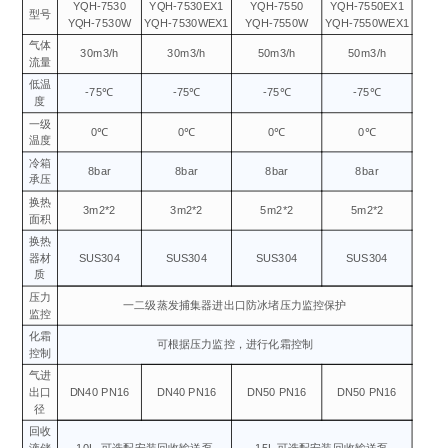
YQH-7530
YQH-7530EX1
YQH-7550
YQH-7550EX1
型号
YQH-7530W
YQH-7530WEX1
YQH-7550W
YQH-7550WEX1
气体
30m3/h
30m3/h
50m3/h
50m3/h
流量
低温
-75℃
-75℃
-75℃
-75℃
度
一级
0℃
0℃
0℃
0℃
温度
冷箱
8bar
8bar
8bar
8bar
承压
换热
3m2*2
3m2*2
5m2*2
5m2*2
面积
换热
器材
SUS304
SUS304
SUS304
SUS304
质
压力
一二级蒸发捕集器进出口防冰堵压力监控保护
监控
化霜
可根据压力监控，进行化霜控制
控制
气进
出口
DN40 PN16
DN40 PN16
DN50 PN16
DN50 PN16
径
回收
液储
10L
可选配安装回收输送泵
15L 可选配安装回收输送泵