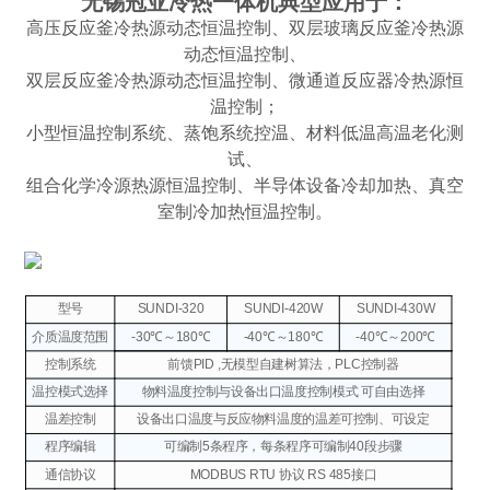
无锡冠亚冷热一体机典型应用于：
高压反应釜冷热源动态恒温控制、双层玻璃反应釜冷热源
动态恒温控制、
双层反应釜冷热源动态恒温控制、微通道反应器冷热源恒
温控制；
小型恒温控制系统、蒸饱系统控温、材料低温高温老化测
试、
组合化学冷源热源恒温控制、半导体设备冷却加热、真空
室制冷加热恒温控制。
型号
SUNDI-320
SUNDI-420W
SUNDI-430W
介质温度范围
-30℃～180℃
-40℃～180℃
-40℃～200℃
控制系统
前馈PID ,无模型自建树算法，PLC控制器
温控模式选择
物料温度控制与设备出口温度控制模式 可自由选择
温差控制
设备出口温度与反应物料温度的温差可控制、可设定
程序编辑
可编制5条程序，每条程序可编制40段步骤
通信协议
MODBUS RTU 协议
RS 485接口