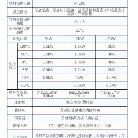
物料温度反馈
PT100
设备温度、设备出口温度、反应器物料温度（外接温度传
温度反馈
感器）三点温度
导热介质温控
±0.5℃
精度
反应物料温控
±1℃
精度
加热功率
2KW
2KW
3KW
180℃
1.5kW
1.8kW
3kW
50℃
1.5kW
1.8kW
3kW
0℃
1.5kW
1.8kW
3kW
制冷
能力
-5℃
0.9kW
1.2kW
2kW
-20℃
0.6kW
1kW
1.5kW
-35℃
0.3kW
0.5kW
循环泵流量、
max10L/min
max10L/min
max20L/min
压力
0.8bar
0.8bar
2bar
压缩机
海立/泰康/思科普
膨胀阀
丹佛斯/艾默生热力膨胀阀
蒸发器
丹佛斯/高力板式换热器
操作面板
7英寸彩色触摸屏，温度曲线显示、记录
具有自我诊断功能；冷冻机过载保护；高压压力开关，过
安全防护