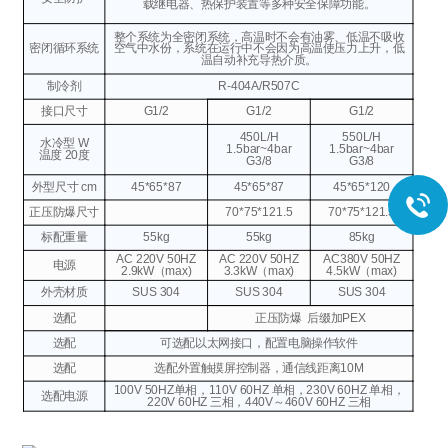
载继电器、热保护装置等多种安全保障功能。
整个系统为全密闭系统，高温时不会有油雾、低温不吸收
密闭循环系统
空气中水份，系统在运行中不会因为高温使压力上升，低
温自动补充导热介质。
制冷剂
R-404A/R507C
接口尺寸
G1/2
G1/2
G1/2
450L/H
550L/H
水冷型 W
1.5bar~4bar
1.5bar~4bar
温度 20度
G3/8
G3/8
外型尺寸 cm
45*65*87
45*65*87
45*65*120
正压防爆尺寸
70*75*121.5
70*75*121.5
标配重量
55kg
55kg
85kg
AC 220V
50HZ
AC 220V
50HZ
AC380V
50HZ
电源
2.9kW（max)
3.3kW（max)
4.5kW（max)
外壳材质
SUS 304
SUS 304
SUS 304
选配
正压防爆
后缀加PEX
选配
可选配以太网接口，配置电脑操作软件
选配
选配外置触摸屏控制器，通信线距离10M
100V 50HZ单相，110V 60HZ 单相，230V 60HZ 单相，
选配电源
220V 60HZ 三相，440V～460V 60HZ 三相