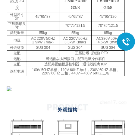
温度 20
1.5bar~4bar
1.5bar~4bar
度
G3/8
G3/8
外型尺寸
45*65*87
45*65*87
45*65*120
cm
正压防爆尺
70*75*121.5
70*75*121.5
寸
标配重量
55kg
55kg
85kg
AC 220V 50HZ
AC 220V 50HZ
AC380V 50HZ
电源
2.9kW（max)
3.3kW（max)
4.5kW（max)
外壳材质
SUS 304
SUS 304
SUS 304
选配
正压防爆 后缀加PEX
选配
可选配以太网接口，配置电脑操作软件
选配
选配外置触摸屏控制器，通信线距离10M
100V 50HZ单相，110V 60HZ 单相，230V 60HZ 单相，
选配电源
220V 60HZ 三相，440V～460V 60HZ 三相