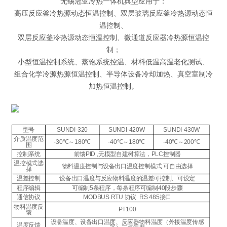
无锡冠亚冷热一体机典型应用于：
高压反应釜冷热源动态恒温控制、双层玻璃反应釜冷热源动态恒
温控制、
双层反应釜冷热源动态恒温控制、微通道反应器冷热源恒温控
制；
小型恒温控制系统、蒸饱系统控温、材料低温高温老化测试、
组合化学冷源热源恒温控制、半导体设备冷却加热、真空室制冷
加热恒温控制。
型号
SUNDI-320
SUNDI-420W
SUNDI-430W
介质温度范
-30℃～180℃
-40℃～180℃
-40℃～200℃
围
控制系统
前馈PID ,无模型自建树算法，PLC控制器
温控模式选
物料温度控制与设备出口温度控制模式 可自由选择
择
温差控制
设备出口温度与反应物料温度的温差可控制、可设定
程序编辑
可编制5条程序，每条程序可编制40段步骤
通信协议
MODBUS RTU 协议 RS 485接口
物料温度反
PT100
馈
设备温度、设备出口温度、反应器物料温度（外接温度传感
温度反馈