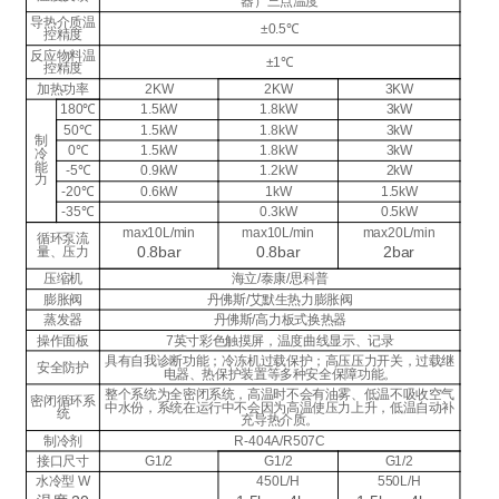
器）三点温度
导热介质温
±0.5℃
控精度
反应物料温
±1℃
控精度
加热功率
2KW
2KW
3KW
180℃
1.5kW
1.8kW
3kW
50℃
1.5kW
1.8kW
3kW
制
0℃
1.5kW
1.8kW
3kW
冷
能
-5℃
0.9kW
1.2kW
2kW
力
-20℃
0.6kW
1kW
1.5kW
-35℃
0.3kW
0.5kW
max10L/min
max10L/min
max20L/min
循环泵流
0.8bar
0.8bar
2bar
量、压力
压缩机
海立/泰康/思科普
膨胀阀
丹佛斯/艾默生热力膨胀阀
蒸发器
丹佛斯/高力板式换热器
操作面板
7英寸彩色触摸屏，温度曲线显示、记录
具有自我诊断功能；冷冻机过载保护；高压压力开关，过载继
安全防护
电器、热保护装置等多种安全保障功能。
整个系统为全密闭系统，高温时不会有油雾、低温不吸收空气
密闭循环系
中水份，系统在运行中不会因为高温使压力上升，低温自动补
统
充导热介质。
制冷剂
R-404A/R507C
接口尺寸
G1/2
G1/2
G1/2
水冷型 W
450L/H
550L/H