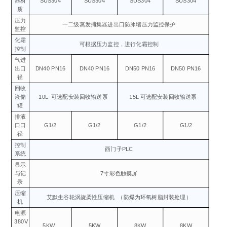
器材
SUS304
SUS304
SUS304
SUS304
质
压力
一二级蒸发捕集器进出口防冰堵压力监控保护
监控
化霜
可根据压力监控，进行化霜控制
控制
气进
出口
DN40 PN16
DN40 PN16
DN50 PN16
DN50 PN16
径
回收
液储
10L
可选配安装回收输送泵
15L 可选配安装回收输送泵
罐
排液
口口
G1/2
G1/2
G1/2
G1/2
径
控制
西门子PLC
系统
显示
与记
7寸彩色触摸屏
录
压缩
艾默生谷轮涡旋柔性压缩机
（防爆为环氧树脂封装处理）
机
电源
380V
5KW
5KW
8KW
8KW