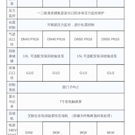
质
压力
一二级蒸发捕集器进出口防冰堵压力监控保护
监控
化霜
可根据压力监控，进行化霜控制
控制
气进
出口
DN40 PN16
DN40 PN16
DN50 PN16
DN50 PN16
径
回收
液储
10L
可选配安装回收输送泵
15L 可选配安装回收输送泵
罐
排液
口口
G1/2
G1/2
G1/2
G1/2
径
控制
西门子PLC
系统
显示
与记
7寸彩色触摸屏
录
压缩
艾默生谷轮涡旋柔性压缩机
（防爆为环氧树脂封装处理）
机
电源
380V
5KW
5KW
8KW
8KW