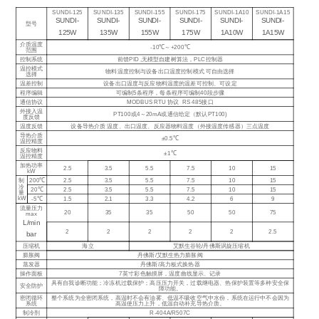
SUNDI-125
SUNDI-135
SUNDI-155
SUNDI-175
SUNDI-1A10
SUNDI-1A15
SUNDI-
SUNDI-
SUNDI-
SUNDI-
SUNDI-
SUNDI-
型号
125W
135W
155W
175W
1A10W
1A15W
介质温度
-10℃～+200℃
范围
控制系统
前馈PID ,无模型自建树算法，PLC控制器
温控模式
物料温度控制与设备出口温度控制模式 可自由选择
选择
温差控制
设备出口温度与反应物料温度的温差可控制、可设定
程序编辑
可编制5条程序，每条程序可编制40段步骤
通信协议
MODBUS RTU 协议 RS 485接口
外接入温
PT100或4～20mA或通信给定（默认PT100)
度反馈
温度反馈
设备导热介质 温度、出口温度、反应器物料温度（外接温度传感器）三点温度
导热介质
±0.5℃
温控精度
反应物料
±1℃
温控精度
加热功率
2.5
3.5
5.5
7.5
10
15
kW
200℃
2.5
3.5
5.5
7.5
10
15
制
冷
20℃
2.5
3.5
5.5
7.5
10
15
量
kW
-5℃
1.5
2.1
3.3
4.2
6
9
流量压力
20
35
35
50
50
75
max
L/min
2
2
2
2
2
2.5
bar
压缩机
海立
艾默生谷轮/丹佛斯涡旋压缩机
膨胀阀
丹佛斯/艾默生热力膨胀阀
蒸发器
丹佛斯/高力板式换热器
操作面板
7英寸彩色触摸屏，温度曲线显示、记录
具有自我诊断功能；冷冻机过载保护；高压压力开关，过载继电器、热保护装置等多种安全保
安全防护
障功能。
密闭循环
整个系统为全密闭系统，高温时不会有油雾、低温不吸收空气中水份，系统在运行中不会因为
系统
高温使压力上升，低温自动补充导热介质。
制冷剂
R-404A/R507C