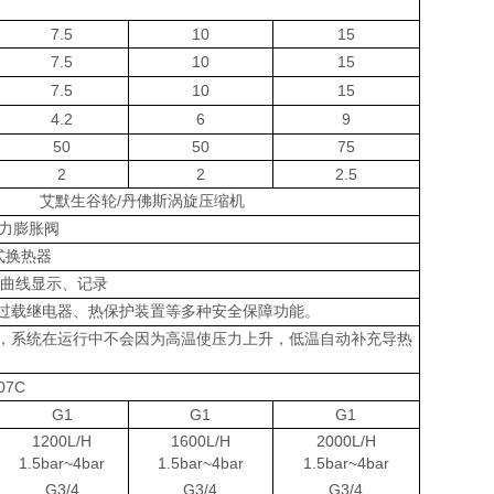
7.5
10
15
7.5
10
15
7.5
10
15
4.2
6
9
50
50
75
2
2
2.5
艾默生谷轮/丹佛斯涡旋压缩机
热力膨胀阀
式换热器
度曲线显示、记录
过载继电器、热保护装置等多种安全保障功能。
，系统在运行中不会因为高温使压力上升，低温自动补充导热
07C
G1
G1
G1
1200L/H
1600L/H
2000L/H
1.5bar~4bar
1.5bar~4bar
1.5bar~4bar
G3/4
G3/4
G3/4