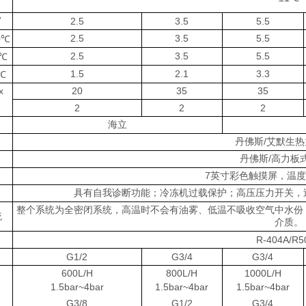
W
2.5
3.5
5.5
2.5
3.5
5.5
0℃
2.5
3.5
5.5
0℃
1.5
2.1
3.3
5℃
x
20
35
35
2
2
2
海立
丹佛斯/艾默生
丹佛斯/高力板
7英寸彩色触摸屏，温
具有自我诊断功能；冷冻机过载保护；高压压力开关，
整个系统为全密闭系统，高温时不会有油雾、低温不吸收空气中水份
统
介质。
R-404A/R5
G1/2
G3/4
G3/4
600L/H
800L/H
1000L/H
1.5bar~4bar
1.5bar~4bar
1.5bar~4bar
G3/8
G1/2
G3/4