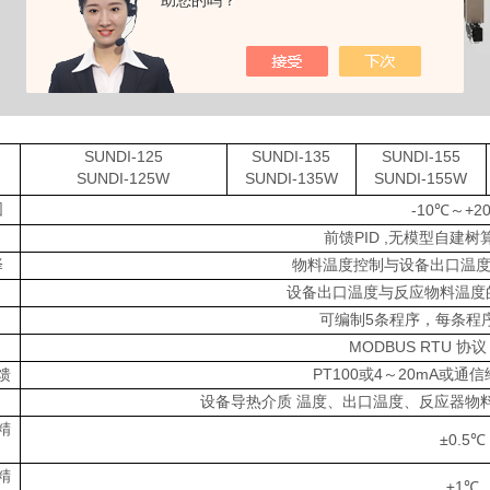
助您的吗？
SUNDI-125
SUNDI-135
SUNDI-155
SUNDI-125W
SUNDI-135W
SUNDI-155W
围
-10℃～+2
前馈PID ,无模型自建树
择
物料温度控制与设备出口温度
设备出口温度与反应物料温度
可编制5条程序，每条程
MODBUS RTU 协议
馈
PT100或4～20mA或通信
设备导热介质 温度、出口温度、反应器物
精
±0.5℃
精
±1℃