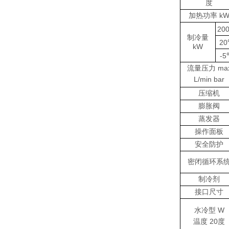
度
加热功率 k
20
制冷量
2
kW
-
流量压力 ma
L/min bar
压缩机
膨胀阀
蒸发器
操作面板
安全防护
密闭循环系
制冷剂
接口尺寸
水冷型 W
温度 20度