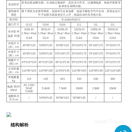
具有自我诊断功能；冷冻机过载保护；高压压力开关，过载继电器、热保护装置等
安全防护
多种安全保障功能。
密闭循环
整个系统为全密闭系统，高温时不会有油雾、低温不吸收空气中水份，系统在运行
系统
中不会因为高温使压力上升，低温自动补充导热介质。
制冷剂
R-404A/R507C
接口尺寸
G1/2
G3/4
G3/4
G1
G1
G1
600L/H
800L/H
1000L/H
1200L/H
1600L/H
2000L/H
水冷型 W
1.5bar~4bar
1.5bar~4bar
1.5bar~4bar
1.5bar~4bar
1.5bar~4bar
1.5bar~4bar
温度 20度
G3/8
G1/2
G3/4
G3/4
G3/4
G3/4
外型尺寸
45*65*120
50*85*130
50*85*130
55*100*175
55*100*175
70*100*175
(水）cm
外形尺寸
45*65*120
50*85*130
55*100*175
55*100*175
70*100*175
70*100*175
(风）cm
隔爆尺寸
45*110*130
45*110*130
45*110*130
55*120*170
55*120*170
55*120*170
(风) cm
正压防爆
110*95*195
110*95*195
110*95*195
110*95*195
110*95*195
120*110*195
(水）cm
常规重量
115
165
185
235
280
300
kg
AC 220V
电源 380V
50HZ
5.6kW
7.5kW
10kW
13kW
20kW
50HZ
3.6kW
选配风冷
/
50*68*145
50*68*145
50*68*145
/
/
尺寸cm