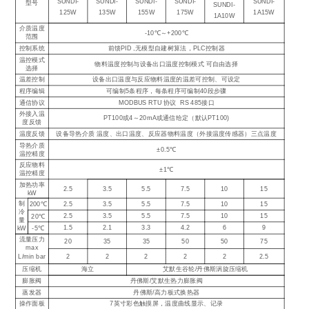
SUNDI-
SUNDI-
SUNDI-
SUNDI-
SUNDI-
型号
SUNDI-
125W
135W
155W
175W
1A15W
1A10W
介质温度
-10℃～+200℃
范围
控制系统
前馈PID ,无模型自建树算法，PLC控制器
温控模式
物料温度控制与设备出口温度控制模式 可自由选择
选择
温差控制
设备出口温度与反应物料温度的温差可控制、可设定
程序编辑
可编制5条程序，每条程序可编制40段步骤
通信协议
MODBUS RTU 协议 RS 485接口
外接入温
PT100或4～20mA或通信给定（默认PT100)
度反馈
温度反馈
设备导热介质 温度、出口温度、反应器物料温度（外接温度传感器）三点温度
导热介质
±0.5℃
温控精度
反应物料
±1℃
温控精度
加热功率
2.5
3.5
5.5
7.5
10
15
kW
制
2.5
3.5
5.5
7.5
10
15
200℃
冷
2.5
3.5
5.5
7.5
10
15
20℃
量
1.5
2.1
3.3
4.2
6
9
kW
-5℃
流量压力
20
35
35
50
50
75
max
2
2
2
2
2
2.5
L/min bar
压缩机
海立
艾默生谷轮/丹佛斯涡旋压缩机
膨胀阀
丹佛斯/艾默生热力膨胀阀
蒸发器
丹佛斯/高力板式换热器
操作面板
7英寸彩色触摸屏，温度曲线显示、记录