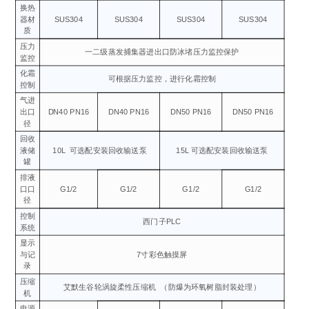
换热
器材
SUS304
SUS304
SUS304
SUS304
质
压力
一二级蒸发捕集器进出口防冰堵压力监控保护
监控
化霜
可根据压力监控，进行化霜控制
控制
气进
出口
DN40 PN16
DN40 PN16
DN50 PN16
DN50 PN16
径
回收
液储
10L
可选配安装回收输送泵
15L 可选配安装回收输送泵
罐
排液
口口
G1/2
G1/2
G1/2
G1/2
径
控制
西门子PLC
系统
显示
与记
7寸彩色触摸屏
录
压缩
艾默生谷轮涡旋柔性压缩机
（防爆为环氧树脂封装处理）
机
电源