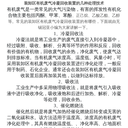
装卸区有机废气冷凝回收装置的几种处理技术
有机废气是一类常见的大气污染物，有害的挥发性有机化
合物主要包括丙酮、甲苯、苯酚
、正己烷、乙酸乙酯、乙醇
等。常见的装卸区有机废气冷凝回收装置的有哪些，下面就由无
锡冠亚小编为大家讲解一下。
1、冷凝回收法
冷凝法就是将工业生产的废气直接引入到冷凝器中，
经过吸附、吸收、解析、分离等环节的作用和反应，回收
有价值的有机物，回收废气的余热，净化废气，使废气达
到排放标准。当有机废气浓度高、温度低、风量小时，可
采用装卸区有机废气冷凝回收装置进行净化处理，一般应
用于制药、石化企业。通常还会在装卸区有机废气冷凝回
收装置后面再加装其他，以做到达标排放。
2、吸收法
工业生产中多采用物理吸收法，就是将废气引入吸收
液中进行吸收净化，吸收液饱和后进行加热、解析、冷凝
等处理，回收余热。
3、催化燃烧法
催化然后就是将废气加热经催化燃烧后转变成无害的
二氧化碳和水。该方法适用于温度高、浓度高的有机废气
净化处理中，其具有燃烧温度低、、净化率高、占地面积