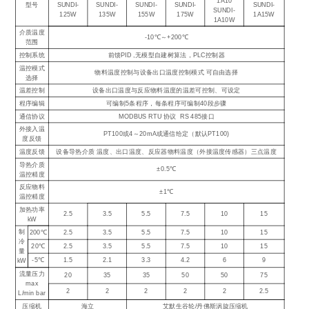
1A10
型号
SUNDI-
SUNDI-
SUNDI-
SUNDI-
SUNDI-
SUNDI-
125W
135W
155W
175W
1A15W
1A10W
介质温度
-10℃～+200℃
范围
控制系统
前馈PID ,无模型自建树算法，PLC控制器
温控模式
物料温度控制与设备出口温度控制模式 可自由选择
选择
温差控制
设备出口温度与反应物料温度的温差可控制、可设定
程序编辑
可编制5条程序，每条程序可编制40段步骤
通信协议
MODBUS RTU 协议 RS 485接口
外接入温
PT100或4～20mA或通信给定（默认PT100)
度反馈
温度反馈
设备导热介质 温度、出口温度、反应器物料温度（外接温度传感器）三点温度
导热介质
±0.5℃
温控精度
反应物料
±1℃
温控精度
加热功率
2.5
3.5
5.5
7.5
10
15
kW
制
200℃
2.5
3.5
5.5
7.5
10
15
冷
20℃
2.5
3.5
5.5
7.5
10
15
量
-5℃
1.5
2.1
3.3
4.2
6
9
kW
流量压力
20
35
35
50
50
75
max
2
2
2
2
2
2.5
L/min bar
压缩机
海立
艾默生谷轮/丹佛斯涡旋压缩机