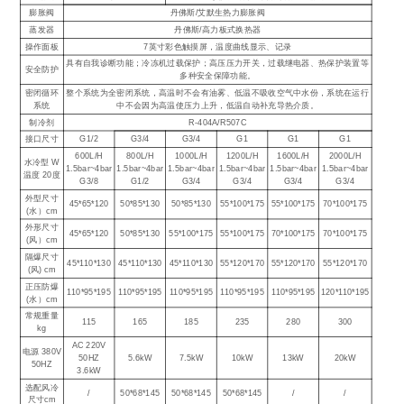
膨胀阀
丹佛斯/艾默生热力膨胀阀
蒸发器
丹佛斯/高力板式换热器
操作面板
7英寸彩色触摸屏，温度曲线显示、记录
具有自我诊断功能；冷冻机过载保护；高压压力开关，过载继电器、热保护装置等
安全防护
多种安全保障功能。
密闭循环
整个系统为全密闭系统，高温时不会有油雾、低温不吸收空气中水份，系统在运行
系统
中不会因为高温使压力上升，低温自动补充导热介质。
制冷剂
R-404A/R507C
接口尺寸
G1/2
G3/4
G3/4
G1
G1
G1
600L/H
800L/H
1000L/H
1200L/H
1600L/H
2000L/H
水冷型 W
1.5bar~4bar
1.5bar~4bar
1.5bar~4bar
1.5bar~4bar
1.5bar~4bar
1.5bar~4bar
温度 20度
G3/8
G1/2
G3/4
G3/4
G3/4
G3/4
外型尺寸
45*65*120
50*85*130
50*85*130
55*100*175
55*100*175
70*100*175
(水）cm
外形尺寸
45*65*120
50*85*130
55*100*175
55*100*175
70*100*175
70*100*175
(风）cm
隔爆尺寸
45*110*130
45*110*130
45*110*130
55*120*170
55*120*170
55*120*170
(风) cm
正压防爆
110*95*195
110*95*195
110*95*195
110*95*195
110*95*195
120*110*195
(水）cm
常规重量
115
165
185
235
280
300
kg
AC 220V
电源 380V
50HZ
5.6kW
7.5kW
10kW
13kW
20kW
50HZ
3.6kW
选配风冷
/
50*68*145
50*68*145
50*68*145
/
/
尺寸cm