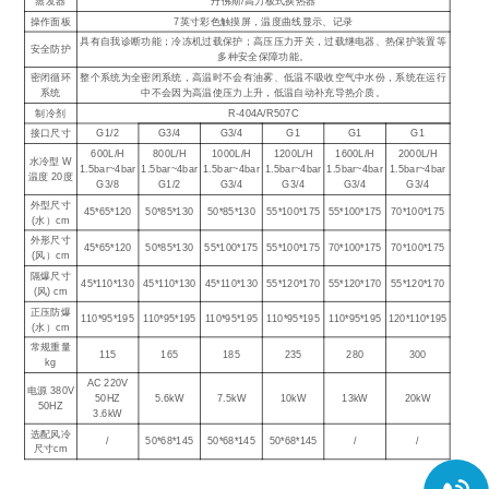
蒸发器
丹佛斯/高力板式换热器
操作面板
7英寸彩色触摸屏，温度曲线显示、记录
具有自我诊断功能；冷冻机过载保护；高压压力开关，过载继电器、热保护装置等
安全防护
多种安全保障功能。
密闭循环
整个系统为全密闭系统，高温时不会有油雾、低温不吸收空气中水份，系统在运行
系统
中不会因为高温使压力上升，低温自动补充导热介质。
制冷剂
R-404A/R507C
接口尺寸
G1/2
G3/4
G3/4
G1
G1
G1
600L/H
800L/H
1000L/H
1200L/H
1600L/H
2000L/H
水冷型 W
1.5bar~4bar
1.5bar~4bar
1.5bar~4bar
1.5bar~4bar
1.5bar~4bar
1.5bar~4bar
温度 20度
G3/8
G1/2
G3/4
G3/4
G3/4
G3/4
外型尺寸
45*65*120
50*85*130
50*85*130
55*100*175
55*100*175
70*100*175
(水）cm
外形尺寸
45*65*120
50*85*130
55*100*175
55*100*175
70*100*175
70*100*175
(风）cm
隔爆尺寸
45*110*130
45*110*130
45*110*130
55*120*170
55*120*170
55*120*170
(风) cm
正压防爆
110*95*195
110*95*195
110*95*195
110*95*195
110*95*195
120*110*195
(水）cm
常规重量
115
165
185
235
280
300
kg
AC 220V
电源 380V
50HZ
5.6kW
7.5kW
10kW
13kW
20kW
50HZ
3.6kW
选配风冷
/
50*68*145
50*68*145
50*68*145
/
/
尺寸cm