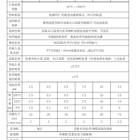
介质温度
-10℃～+200℃
范围
控制系统
前馈PID ,无模型自建树算法，PLC控制器
温控模式
物料温度控制与设备出口温度控制模式 可自由选择
选择
温差控制
设备出口温度与反应物料温度的温差可控制、可设定
程序编辑
可编制5条程序，每条程序可编制40段步骤
通信协议
MODBUS RTU 协议 RS 485接口
外接入温
PT100或4～20mA或通信给定（默认PT100)
度反馈
温度反馈
设备导热介质 温度、出口温度、反应器物料温度（外接温度传感器）三点温度
导热介质
±0.5℃
温控精度
反应物料
±1℃
温控精度
加热功率
2.5
3.5
5.5
7.5
10
15
kW
制
200℃
2.5
3.5
5.5
7.5
10
15
冷
20℃
2.5
3.5
5.5
7.5
10
15
量
-5℃
1.5
2.1
3.3
4.2
6
9
kW
流量压力
20
35
35
50
50
75
max
2
2
2
2
2
2.5
L/min bar
压缩机
海立
艾默生谷轮/丹佛斯涡旋压缩机
膨胀阀
丹佛斯/艾默生热力膨胀阀