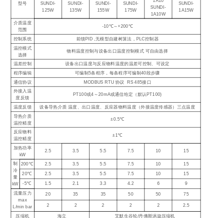
1A10
型号
SUNDI-
SUNDI-
SUNDI-
SUNDI-
SUNDI-
SUNDI-
125W
135W
155W
175W
1A15W
1A10W
介质温度
-10℃～+200℃
范围
控制系统
前馈PID ,无模型自建树算法，PLC控制器
温控模式
物料温度控制与设备出口温度控制模式 可自由选择
选择
温差控制
设备出口温度与反应物料温度的温差可控制、可设定
程序编辑
可编制5条程序，每条程序可编制40段步骤
通信协议
MODBUS RTU 协议 RS 485接口
外接入温
PT100或4～20mA或通信给定（默认PT100)
度反馈
温度反馈
设备导热介质 温度、出口温度、反应器物料温度（外接温度传感器）三点温度
导热介质
±0.5℃
温控精度
反应物料
±1℃
温控精度
加热功率
2.5
3.5
5.5
7.5
10
15
kW
制
200℃
2.5
3.5
5.5
7.5
10
15
冷
20℃
2.5
3.5
5.5
7.5
10
15
量
-5℃
1.5
2.1
3.3
4.2
6
9
kW
流量压力
20
35
35
50
50
75
max
2
2
2
2
2
2.5
L/min bar
压缩机
海立
艾默生谷轮/丹佛斯涡旋压缩机