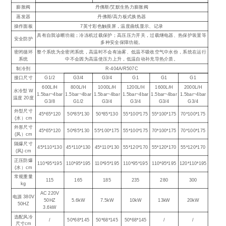
膨胀阀
丹佛斯/艾默生热力膨胀阀
蒸发器
丹佛斯/高力板式换热器
操作面板
7英寸彩色触摸屏，温度曲线显示、记录
具有自我诊断功能；冷冻机过载保护；高压压力开关，过载继电器、热保护装置等
安全防护
多种安全保障功能。
密闭循环
整个系统为全密闭系统，高温时不会有油雾、低温不吸收空气中水份，系统在运行
系统
中不会因为高温使压力上升，低温自动补充导热介质。
制冷剂
R-404A/R507C
接口尺寸
G1/2
G3/4
G3/4
G1
G1
G1
600L/H
800L/H
1000L/H
1200L/H
1600L/H
2000L/H
水冷型 W
1.5bar~4bar
1.5bar~4bar
1.5bar~4bar
1.5bar~4bar
1.5bar~4bar
1.5bar~4bar
温度 20度
G3/8
G1/2
G3/4
G3/4
G3/4
G3/4
外型尺寸
45*65*120
50*85*130
50*85*130
55*100*175
55*100*175
70*100*175
(水）cm
外形尺寸
45*65*120
50*85*130
55*100*175
55*100*175
70*100*175
70*100*175
(风）cm
隔爆尺寸
45*110*130
45*110*130
45*110*130
55*120*170
55*120*170
55*120*170
(风) cm
正压防爆
110*95*195
110*95*195
110*95*195
110*95*195
110*95*195
120*110*195
(水）cm
常规重量
115
165
185
235
280
300
kg
AC 220V
电源 380V
50HZ
5.6kW
7.5kW
10kW
13kW
20kW
50HZ
3.6kW
选配风冷
/
50*68*145
50*68*145
50*68*145
/
/
尺寸cm