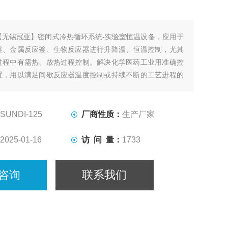
【无锡冠亚】密闭式冷热循环系统-实验室恒温设备，应用于
釜、金属反应釜、生物反应器进行升降温、恒温控制，尤其
过程中有需热、放热过程控制。解决化学医药工业用准确控
置，用以满足间歇反应器温度控制或持续不断的工艺进程的
、恒温系统。
SUNDI-125
厂商性质：
生产厂家
2025-01-16
访 问 量：
1733
咨询
联系我们