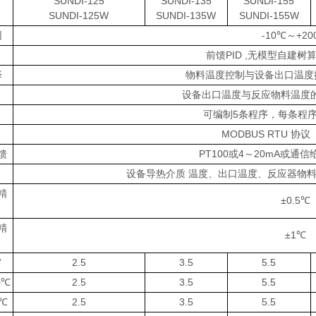
SUNDI-125
SUNDI-135
SUNDI-155
SUNDI-125W
SUNDI-135W
SUNDI-155W
围
-10℃～+20
前馈PID ,无模型自建树
择
物料温度控制与设备出口温度
设备出口温度与反应物料温度
可编制5条程序，每条程序
MODBUS RTU 协议 
馈
PT100或4～20mA或通信
设备导热介质 温度、出口温度、反应器物
精
±0.5℃
精
±1℃
W
2.5
3.5
5.5
0℃
2.5
3.5
5.5
0℃
2.5
3.5
5.5