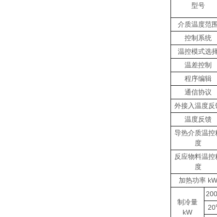
型号
介质温度范
控制系统
温控模式选
温差控制
程序编辑
通信协议
外接入温度反
温度反馈
导热介质温控
度
反应物料温控
度
加热功率 k
20
制冷量
2
kW