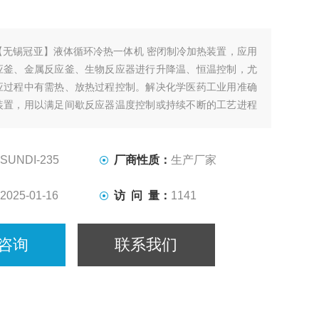
【无锡冠亚】液体循环冷热一体机 密闭制冷加热装置，应用
应釜、金属反应釜、生物反应器进行升降温、恒温控制，尤
应过程中有需热、放热过程控制。解决化学医药工业用准确
装置，用以满足间歇反应器温度控制或持续不断的工艺进程
却、恒温系统。
SUNDI-235
厂商性质：
生产厂家
2025-01-16
访 问 量：
1141
咨询
联系我们