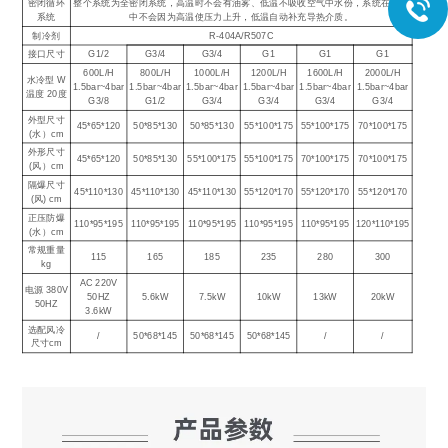
密闭循环
整个系统为全密闭系统，高温时不会有油雾、低温不吸收空气中水份，系统在运行
系统
中不会因为高温使压力上升，低温自动补充导热介质。
制冷剂
R-404A/R507C
接口尺寸
G1/2
G3/4
G3/4
G1
G1
G1
600L/H
800L/H
1000L/H
1200L/H
1600L/H
2000L/H
水冷型 W
1.5bar~4bar
1.5bar~4bar
1.5bar~4bar
1.5bar~4bar
1.5bar~4bar
1.5bar~4bar
温度 20度
G3/8
G1/2
G3/4
G3/4
G3/4
G3/4
外型尺寸
45*65*120
50*85*130
50*85*130
55*100*175
55*100*175
70*100*175
(水）cm
外形尺寸
45*65*120
50*85*130
55*100*175
55*100*175
70*100*175
70*100*175
(风）cm
隔爆尺寸
45*110*130
45*110*130
45*110*130
55*120*170
55*120*170
55*120*170
(风) cm
正压防爆
110*95*195
110*95*195
110*95*195
110*95*195
110*95*195
120*110*195
(水）cm
常规重量
115
165
185
235
280
300
kg
AC 220V
电源 380V
50HZ
5.6kW
7.5kW
10kW
13kW
20kW
50HZ
3.6kW
选配风冷
/
50*68*145
50*68*145
50*68*145
/
/
尺寸cm