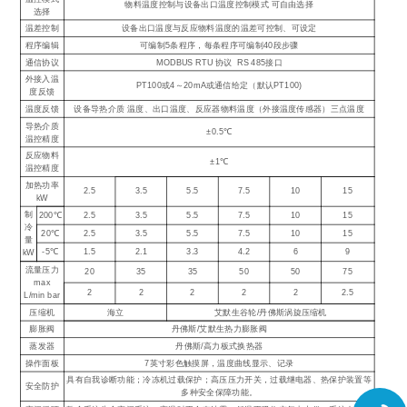
物料温度控制与设备出口温度控制模式 可自由选择
选择
温差控制
设备出口温度与反应物料温度的温差可控制、可设定
程序编辑
可编制5条程序，每条程序可编制40段步骤
通信协议
MODBUS RTU 协议 RS 485接口
外接入温
PT100或4～20mA或通信给定（默认PT100)
度反馈
温度反馈
设备导热介质 温度、出口温度、反应器物料温度（外接温度传感器）三点温度
导热介质
±0.5℃
温控精度
反应物料
±1℃
温控精度
加热功率
2.5
3.5
5.5
7.5
10
15
kW
制
200℃
2.5
3.5
5.5
7.5
10
15
冷
20℃
2.5
3.5
5.5
7.5
10
15
量
-5℃
1.5
2.1
3.3
4.2
6
9
kW
流量压力
20
35
35
50
50
75
max
2
2
2
2
2
2.5
L/min bar
压缩机
海立
艾默生谷轮/丹佛斯涡旋压缩机
膨胀阀
丹佛斯/艾默生热力膨胀阀
蒸发器
丹佛斯/高力板式换热器
操作面板
7英寸彩色触摸屏，温度曲线显示、记录
具有自我诊断功能；冷冻机过载保护；高压压力开关，过载继电器、热保护装置等
安全防护
多种安全保障功能。