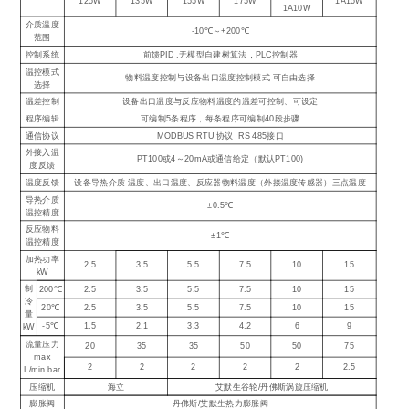
125W
135W
155W
175W
1A15W
1A10W
介质温度
-10℃～+200℃
范围
控制系统
前馈PID ,无模型自建树算法，PLC控制器
温控模式
物料温度控制与设备出口温度控制模式 可自由选择
选择
温差控制
设备出口温度与反应物料温度的温差可控制、可设定
程序编辑
可编制5条程序，每条程序可编制40段步骤
通信协议
MODBUS RTU 协议 RS 485接口
外接入温
PT100或4～20mA或通信给定（默认PT100)
度反馈
温度反馈
设备导热介质 温度、出口温度、反应器物料温度（外接温度传感器）三点温度
导热介质
±0.5℃
温控精度
反应物料
±1℃
温控精度
加热功率
2.5
3.5
5.5
7.5
10
15
kW
制
200℃
2.5
3.5
5.5
7.5
10
15
冷
20℃
2.5
3.5
5.5
7.5
10
15
量
-5℃
1.5
2.1
3.3
4.2
6
9
kW
流量压力
20
35
35
50
50
75
max
2
2
2
2
2
2.5
L/min bar
压缩机
海立
艾默生谷轮/丹佛斯涡旋压缩机
膨胀阀
丹佛斯/艾默生热力膨胀阀