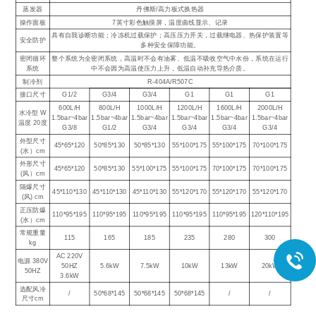
蒸发器
丹佛斯/高力板式换热器
操作面板
7英寸彩色触摸屏，温度曲线显示、记录
具有自我诊断功能；冷冻机过载保护；高压压力开关，过载继电器、热保护装置等
安全防护
多种安全保障功能。
密闭循环
整个系统为全密闭系统，高温时不会有油雾、低温不吸收空气中水份，系统在运行
系统
中不会因为高温使压力上升，低温自动补充导热介质。
制冷剂
R-404A/R507C
接口尺寸
G1/2
G3/4
G3/4
G1
G1
G1
600L/H
800L/H
1000L/H
1200L/H
1600L/H
2000L/H
水冷型 W
1.5bar~4bar
1.5bar~4bar
1.5bar~4bar
1.5bar~4bar
1.5bar~4bar
1.5bar~4bar
温度 20度
G3/8
G1/2
G3/4
G3/4
G3/4
G3/4
外型尺寸
45*65*120
50*85*130
50*85*130
55*100*175
55*100*175
70*100*175
(水）cm
外形尺寸
45*65*120
50*85*130
55*100*175
55*100*175
70*100*175
70*100*175
(风）cm
隔爆尺寸
45*110*130
45*110*130
45*110*130
55*120*170
55*120*170
55*120*170
(风) cm
正压防爆
110*95*195
110*95*195
110*95*195
110*95*195
110*95*195
120*110*195
(水）cm
常规重量
115
165
185
235
280
300
kg
AC 220V
电源 380V
50HZ
5.6kW
7.5kW
10kW
13kW
20kW
50HZ
3.6kW
选配风冷
/
50*68*145
50*68*145
50*68*145
/
/
尺寸cm