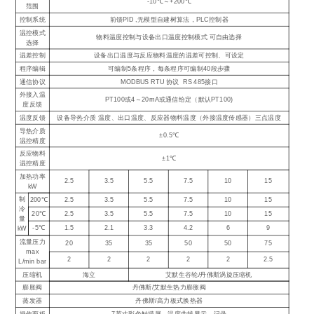
-10℃～+200℃
范围
控制系统
前馈PID ,无模型自建树算法，PLC控制器
温控模式
物料温度控制与设备出口温度控制模式 可自由选择
选择
温差控制
设备出口温度与反应物料温度的温差可控制、可设定
程序编辑
可编制5条程序，每条程序可编制40段步骤
通信协议
MODBUS RTU 协议 RS 485接口
外接入温
PT100或4～20mA或通信给定（默认PT100)
度反馈
温度反馈
设备导热介质 温度、出口温度、反应器物料温度（外接温度传感器）三点温度
导热介质
±0.5℃
温控精度
反应物料
±1℃
温控精度
加热功率
2.5
3.5
5.5
7.5
10
15
kW
制
200℃
2.5
3.5
5.5
7.5
10
15
冷
20℃
2.5
3.5
5.5
7.5
10
15
量
-5℃
1.5
2.1
3.3
4.2
6
9
kW
流量压力
20
35
35
50
50
75
max
2
2
2
2
2
2.5
L/min bar
压缩机
海立
艾默生谷轮/丹佛斯涡旋压缩机
膨胀阀
丹佛斯/艾默生热力膨胀阀
蒸发器
丹佛斯/高力板式换热器
操作面板
7英寸彩色触摸屏，温度曲线显示、记录