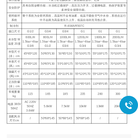
具有自我诊断功能；冷冻机过载保护；高压压力开关，过载继电器、热保护装置等
安全防护
多种安全保障功能。
密闭循环
整个系统为全密闭系统，高温时不会有油雾、低温不吸收空气中水份，系统在运行
系统
中不会因为高温使压力上升，低温自动补充导热介质。
制冷剂
R-404A/R507C
接口尺寸
G1/2
G3/4
G3/4
G1
G1
G1
600L/H
800L/H
1000L/H
1200L/H
1600L/H
2000L/H
水冷型 W
1.5bar~4bar
1.5bar~4bar
1.5bar~4bar
1.5bar~4bar
1.5bar~4bar
1.5bar~4bar
温度 20度
G3/8
G1/2
G3/4
G3/4
G3/4
G3/4
外型尺寸
45*65*120
50*85*130
50*85*130
55*100*175
55*100*175
70*100*175
(水）cm
外形尺寸
45*65*120
50*85*130
55*100*175
55*100*175
70*100*175
70*100*175
(风）cm
隔爆尺寸
45*110*130
45*110*130
45*110*130
55*120*170
55*120*170
55*120*170
(风) cm
正压防爆
110*95*195
110*95*195
110*95*195
110*95*195
110*95*195
120*110*195
(水）cm
常规重量
115
165
185
235
280
300
kg
AC 220V
电源 380V
50HZ
5.6kW
7.5kW
10kW
13kW
20kW
50HZ
3.6kW
选配风冷
/
50*68*145
50*68*145
50*68*145
/
/
尺寸cm