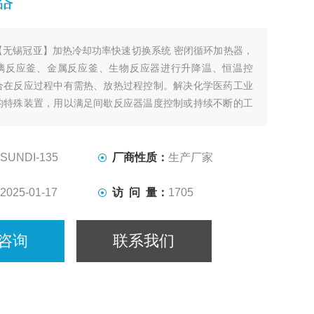
【无锡冠亚】加热冷却功率快速切换系统 密闭循环加热器，
璃反应釜、金属反应釜、生物反应器进行升降温、恒温控
合在反应过程中有需热、放热过程控制。解决化学医药工业
的特殊装置，用以满足间歇反应器温度控制或持续不断的工
热及冷却、恒温系统。
SUNDI-135
厂商性质：
生产厂家
2025-01-17
访 问 量：
1705
咨询
联系我们