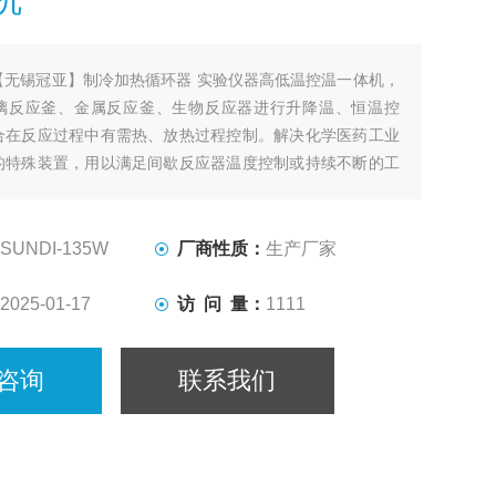
【无锡冠亚】制冷加热循环器 实验仪器高低温控温一体机，
璃反应釜、金属反应釜、生物反应器进行升降温、恒温控
合在反应过程中有需热、放热过程控制。解决化学医药工业
的特殊装置，用以满足间歇反应器温度控制或持续不断的工
热及冷却、恒温系统。
SUNDI-135W
厂商性质：
生产厂家
2025-01-17
访 问 量：
1111
咨询
联系我们