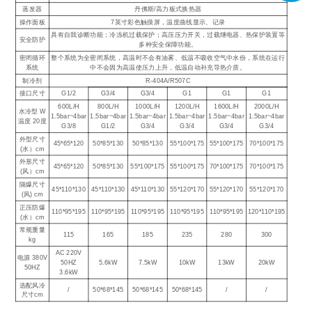
蒸发器
丹佛斯/高力板式换热器
操作面板
7英寸彩色触摸屏，温度曲线显示、记录
具有自我诊断功能；冷冻机过载保护；高压压力开关，过载继电器、热保护装置等
安全防护
多种安全保障功能。
密闭循环
整个系统为全密闭系统，高温时不会有油雾、低温不吸收空气中水份，系统在运行
系统
中不会因为高温使压力上升，低温自动补充导热介质。
制冷剂
R-404A/R507C
接口尺寸
G1/2
G3/4
G3/4
G1
G1
G1
600L/H
800L/H
1000L/H
1200L/H
1600L/H
2000L/H
水冷型 W
1.5bar~4bar
1.5bar~4bar
1.5bar~4bar
1.5bar~4bar
1.5bar~4bar
1.5bar~4bar
温度 20度
G3/8
G1/2
G3/4
G3/4
G3/4
G3/4
外型尺寸
45*65*120
50*85*130
50*85*130
55*100*175
55*100*175
70*100*175
(水）cm
外形尺寸
45*65*120
50*85*130
55*100*175
55*100*175
70*100*175
70*100*175
(风）cm
隔爆尺寸
45*110*130
45*110*130
45*110*130
55*120*170
55*120*170
55*120*170
(风) cm
正压防爆
110*95*195
110*95*195
110*95*195
110*95*195
110*95*195
120*110*195
(水）cm
常规重量
115
165
185
235
280
300
kg
AC 220V
电源 380V
50HZ
5.6kW
7.5kW
10kW
13kW
20kW
50HZ
3.6kW
选配风冷
/
50*68*145
50*68*145
50*68*145
/
/
尺寸cm