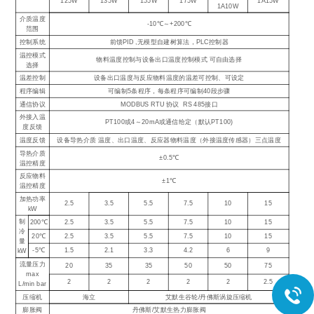
125W
135W
155W
175W
1A15W
1A10W
介质温度
-10℃～+200℃
范围
控制系统
前馈PID ,无模型自建树算法，PLC控制器
温控模式
物料温度控制与设备出口温度控制模式 可自由选择
选择
温差控制
设备出口温度与反应物料温度的温差可控制、可设定
程序编辑
可编制5条程序，每条程序可编制40段步骤
通信协议
MODBUS RTU 协议 RS 485接口
外接入温
PT100或4～20mA或通信给定（默认PT100)
度反馈
温度反馈
设备导热介质 温度、出口温度、反应器物料温度（外接温度传感器）三点温度
导热介质
±0.5℃
温控精度
反应物料
±1℃
温控精度
加热功率
2.5
3.5
5.5
7.5
10
15
kW
制
200℃
2.5
3.5
5.5
7.5
10
15
冷
20℃
2.5
3.5
5.5
7.5
10
15
量
-5℃
1.5
2.1
3.3
4.2
6
9
kW
流量压力
20
35
35
50
50
75
max
2
2
2
2
2
2.5
L/min bar
压缩机
海立
艾默生谷轮/丹佛斯涡旋压缩机
膨胀阀
丹佛斯/艾默生热力膨胀阀