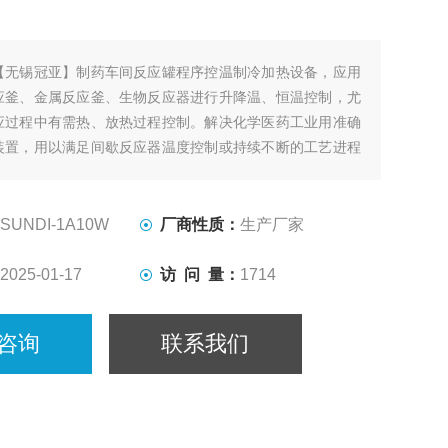
【无锡冠亚】制药车间反应罐程序控温制冷加热设备，应用
应釜、金属反应釜、生物反应器进行升降温、恒温控制，尤
应过程中有需热、放热过程控制。解决化学医药工业用准确
装置，用以满足间歇反应器温度控制或持续不断的工艺进程
却、恒温系统。
SUNDI-1A10W
厂商性质：
生产厂家
2025-01-17
访 问 量：
1714
咨询
联系我们