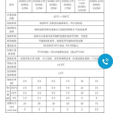
SUNDI-125
SUNDI-135
SUNDI-155
SUNDI-175
SUNDI-1A15
1A10
型号
SUNDI-
SUNDI-
SUNDI-
SUNDI-
SUNDI-
SUNDI-
125W
135W
155W
175W
1A15W
1A10W
介质温度
-10℃～+200℃
范围
控制系统
前馈PID ,无模型自建树算法，PLC控制器
温控模式
物料温度控制与设备出口温度控制模式 可自由选择
选择
温差控制
设备出口温度与反应物料温度的温差可控制、可设定
程序编辑
可编制5条程序，每条程序可编制40段步骤
通信协议
MODBUS RTU 协议 RS 485接口
外接入温
PT100或4～20mA或通信给定（默认PT100)
度反馈
温度反馈
设备导热介质 温度、出口温度、反应器物料温度（外接温度传感器）三点温度
导热介质
±0.5℃
温控精度
反应物料
±1℃
温控精度
加热功率
2.5
3.5
5.5
7.5
10
15
kW
制
200℃
2.5
3.5
5.5
7.5
10
15
冷
20℃
2.5
3.5
5.5
7.5
10
15
量
-5℃
1.5
2.1
3.3
4.2
6
9
kW
流量压力
20
35
35
50
50
75
max
2
2
2
2
2
2.5
L/min bar