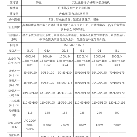
压缩机
海立
艾默生谷轮/丹佛斯涡旋压缩机
膨胀阀
丹佛斯/艾默生热力膨胀阀
蒸发器
丹佛斯/高力板式换热器
操作面板
7英寸彩色触摸屏，温度曲线显示、记录
具有自我诊断功能；冷冻机过载保护；高压压力开关，过载继电器、热保护装置等
安全防护
多种安全保障功能。
密闭循环
整个系统为全密闭系统，高温时不会有油雾、低温不吸收空气中水份，系统在运行
系统
中不会因为高温使压力上升，低温自动补充导热介质。
制冷剂
R-404A/R507C
接口尺寸
G1/2
G3/4
G3/4
G1
G1
G1
600L/H
800L/H
1000L/H
1200L/H
1600L/H
2000L/H
水冷型 W
1.5bar~4bar
1.5bar~4bar
1.5bar~4bar
1.5bar~4bar
1.5bar~4bar
1.5bar~4bar
温度 20度
G3/8
G1/2
G3/4
G3/4
G3/4
G3/4
外型尺寸
45*65*120
50*85*130
50*85*130
55*100*175
55*100*175
70*100*175
(水）cm
外形尺寸
45*65*120
50*85*130
55*100*175
55*100*175
70*100*175
70*100*175
(风）cm
隔爆尺寸
45*110*130
45*110*130
45*110*130
55*120*170
55*120*170
55*120*170
(风) cm
正压防爆
110*95*195
110*95*195
110*95*195
110*95*195
110*95*195
120*110*195
(水）cm
常规重量
115
165
185
235
280
300
kg
AC 220V
电源 380V
50HZ
5.6kW
7.5kW
10kW
13kW
20kW
50HZ
3.6kW
选配风冷