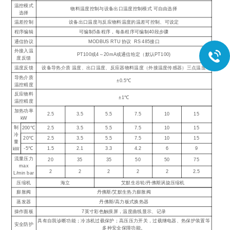
温控模式
物料温度控制与设备出口温度控制模式 可自由选择
选择
温差控制
设备出口温度与反应物料温度的温差可控制、可设定
程序编辑
可编制5条程序，每条程序可编制40段步骤
通信协议
MODBUS RTU 协议 RS 485接口
外接入温
PT100或4～20mA或通信给定（默认PT100)
度反馈
温度反馈
设备导热介质 温度、出口温度、反应器物料温度（外接温度传感器）三点温度
导热介质
±0.5℃
温控精度
反应物料
±1℃
温控精度
加热功率
2.5
3.5
5.5
7.5
10
15
kW
制
200℃
2.5
3.5
5.5
7.5
10
15
冷
20℃
2.5
3.5
5.5
7.5
10
15
量
-5℃
1.5
2.1
3.3
4.2
6
9
kW
流量压力
20
35
35
50
50
75
max
2
2
2
2
2
2.5
L/min bar
压缩机
海立
艾默生谷轮/丹佛斯涡旋压缩机
膨胀阀
丹佛斯/艾默生热力膨胀阀
蒸发器
丹佛斯/高力板式换热器
操作面板
7英寸彩色触摸屏，温度曲线显示、记录
具有自我诊断功能；冷冻机过载保护；高压压力开关，过载继电器、热保护装置等
安全防护
多种安全保障功能。