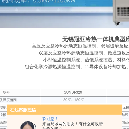
无锡冠亚冷热一体机典型
高压反应釜冷热源动态恒温控制、双层玻璃反应
双层反应釜冷热源动态恒温控制、微通道反
小型恒温控制系统、蒸饱系统控温、材料
组合化学冷源热源恒温控制、半导体设备冷却加热
型号
SUNDI-320
质温度范围
-30℃～180℃
控制系统
前馈PID ,
控模式选择
物料温度控制与设
欢迎您！
温差控制
设备出口温度与反
来自局域网的朋友！有什么可以帮