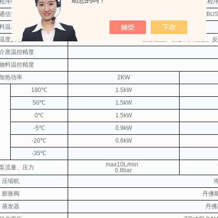
助您的吗？
程序编辑
可编制5条程
通信协议
MODBUS
料温度反馈
温度反馈
设备温度、设备出口温度、反
介质温控精度
物料温控精度
加热功率
2KW
180℃
1.5kW
50℃
1.5kW
0℃
1.5kW
-5℃
0.9kW
-20℃
0.6kW
-35℃
max10L/min
泵流量、压力
0.8bar
压缩机
膨胀阀
丹佛
蒸发器
丹佛