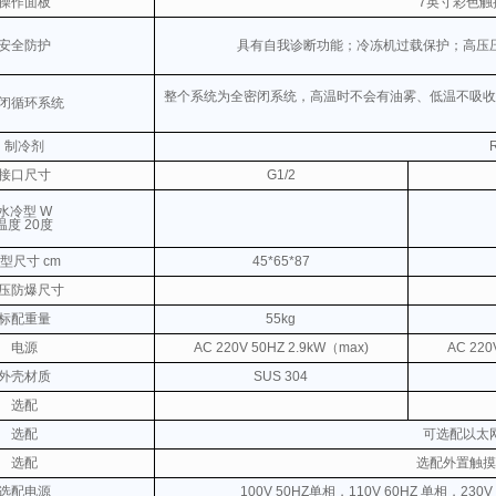
操作面板
7英寸彩色
安全防护
具有自我诊断功能；冷冻机过载保护；高压
整个系统为全密闭系统，高温时不会有油雾、低温不吸收
闭循环系统
制冷剂
接口尺寸
G1/2
水冷型 W
温度 20度
型尺寸 cm
45*65*87
压防爆尺寸
标配重量
55kg
电源
AC 220V
50HZ 2.9kW（max)
AC 220
外壳材质
SUS 304
选配
选配
可选配以太
选配
选配外置触摸
选配电源
100V 50HZ单相，110V 60HZ 单相，230V