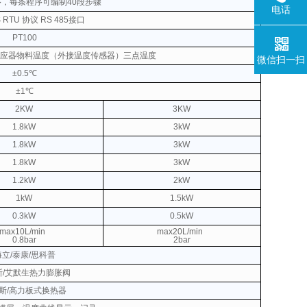
序，每条程序可编制40段步骤
电话
 RTU 协议
RS 485接口
PT100
应器物料温度（外接温度传感器）三点温度
微信扫一扫
±0.5℃
±1℃
2KW
3KW
1.8kW
3kW
1.8kW
3kW
1.8kW
3kW
1.2kW
2kW
1kW
1.5kW
0.3kW
0.5kW
max10L/min
max20L/min
0.8bar
2bar
海立/泰康/思科普
斯/艾默生热力膨胀阀
斯/高力板式换热器