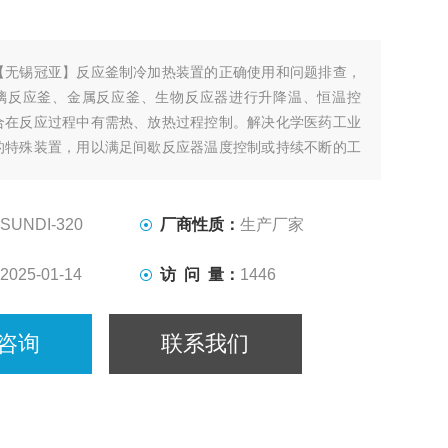
【无锡冠亚】反应釜制冷加热装置的正确使用和问题排查，
璃反应釜、金属反应釜、生物反应器进行升降温、恒温控
合在反应过程中有需热、放热过程控制。解决化学医药工业
的特殊装置，用以满足间歇反应器温度控制或持续不断的工
热及冷却、恒温系统。
SUNDI-320
厂商性质：
生产厂家
2025-01-14
访 问 量：
1446
咨询
联系我们