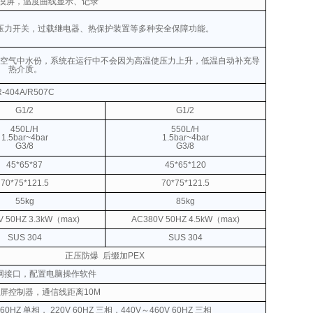
触摸屏，温度曲线显示、记录
压力开关，过载继电器、热保护装置等多种安全保障功能。
空气中水份，系统在运行中不会因为高温使压力上升，低温自动补充导
热介质。
R-404A/R507C
G1/2
G1/2
450L/H
550L/H
1.5bar~4bar
1.5bar~4bar
G3/8
G3/8
45*65*87
45*65*120
70*75*121.5
70*75*121.5
55kg
85kg
V
50HZ 3.3kW（max)
AC380V
50HZ
4.5kW（max)
SUS 304
SUS 304
正压防爆
后缀加PEX
网接口，配置电脑操作软件
屏控制器，通信线距离10M
 60HZ 单相， 220V 60HZ 三相，440V～460V 60HZ 三相