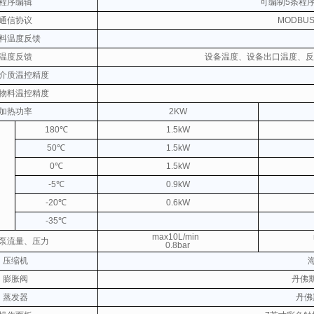
程序编辑
可编制5条程
通信协议
MODBUS
料温度反馈
温度反馈
设备温度、设备出口温度、反
介质温控精度
物料温控精度
加热功率
2KW
180℃
1.5kW
50℃
1.5kW
0℃
1.5kW
-5℃
0.9kW
-20℃
0.6kW
-35℃
max10L/min
泵流量、压力
0.8bar
压缩机
膨胀阀
丹佛
蒸发器
丹佛