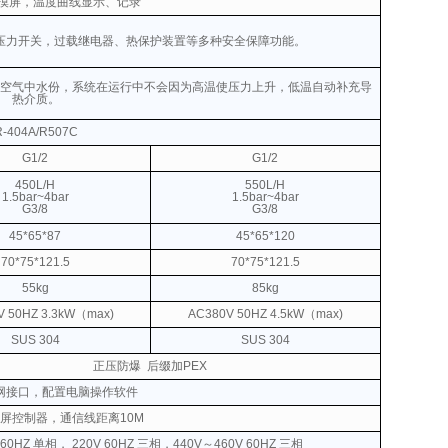
触摸屏，温度曲线显示、记录
压力开关，过载继电器、热保护装置等多种安全保障功能。
空气中水份，系统在运行中不会因为高温使压力上升，低温自动补充导
热介质。
R-404A/R507C
G1/2
G1/2
450L/H
550L/H
1.5bar~4bar
1.5bar~4bar
G3/8
G3/8
45*65*87
45*65*120
70*75*121.5
70*75*121.5
55kg
85kg
V
50HZ 3.3kW（max)
AC380V
50HZ
4.5kW（max)
SUS 304
SUS 304
正压防爆
后缀加PEX
网接口，配置电脑操作软件
屏控制器，通信线距离10M
 60HZ 单相， 220V 60HZ 三相，440V～460V 60HZ 三相