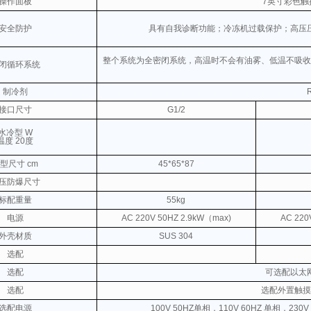
操作面板
7英寸彩色
安全防护
具有自我诊断功能；冷冻机过载保护；高压
整个系统为全密闭系统，高温时不会有油雾、低温不吸收
闭循环系统
制冷剂
接口尺寸
G1/2
水冷型 W
温度 20度
型尺寸 cm
45*65*87
压防爆尺寸
标配重量
55kg
电源
AC 220V
50HZ 2.9kW（max)
AC 220
外壳材质
SUS 304
选配
选配
可选配以太
选配
选配外置触摸
选配电源
100V 50HZ单相，110V 60HZ 单相，230V