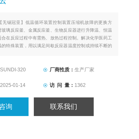
【无锡冠亚】低温循环装置控制装置压缩机故障的更换方
对玻璃反应釜、金属反应釜、生物反应器进行升降温、恒温
适合在反应过程中有需热、放热过程控制。解决化学医药工
温的特殊装置，用以满足间歇反应器温度控制或持续不断的
加热及冷却、恒温系统。
SUNDI-320
厂商性质：
生产厂家
2025-01-14
访 问 量：
1362
咨询
联系我们