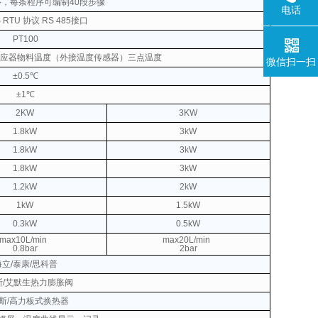
序，每条程序可编制40段步骤
电话
 RTU 协议
RS 485接口
PT100
应器物料温度（外接温度传感器）三点温度
微信扫一扫
±0.5℃
±1℃
2KW
3KW
1.8kW
3kW
1.8kW
3kW
1.8kW
3kW
1.2kW
2kW
1kW
1.5kW
0.3kW
0.5kW
max10L/min
max20L/min
0.8bar
2bar
海立/泰康/思科普
斯/艾默生热力膨胀阀
斯/高力板式换热器