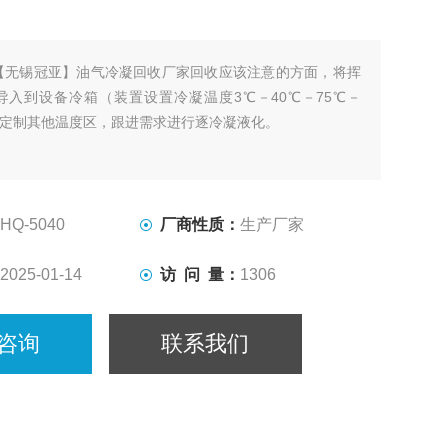
【无锡冠亚】油气冷凝回收厂家回收应该注意的方面，将挥
体导入到设备冷箱（装置设置冷凝温度3℃－40℃－75℃－
以定制其他温度区，跟进需求进行逐冷凝液化。
HQ-5040
厂商性质：
生产厂家
2025-01-14
访 问 量：
1306
咨询
联系我们