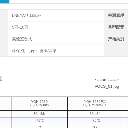
LNEYA/无锡冠亚
检测原理
5万-10万
典型配置
实验室台式
产地类别
环保,化工,石油,纺织/印染
YQH-7530
YQH-7530EX1
YQH-7530W
YQH-7530WEX1
30m3/h
30m3/h
-75℃
-75℃
0℃
0℃