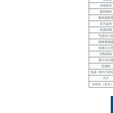
冷箱承压
换热面积
换热器材
压力监控
化霜控制
气进出口
回收液储
排液口口
控制系统
显示与记
压缩机
电源
380V 50H
尺寸
冷却水（水冷）