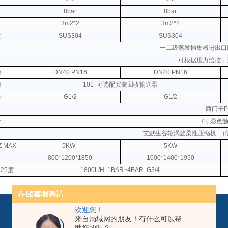
8bar
8bar
3m2*2
3m2*2
质
SUS304
SUS304
一二级蒸发捕集器进出口
可根据压力监控，
径
DN40 PN16
DN40 PN16
罐
10L
可选配安装回收输送泵
径
G1/2
G1/2
西门子P
录
7寸彩色
艾默生谷轮涡旋柔性压缩机
（
Z MAX
5KW
5KW
800*1200*1850
1000*1400*1950
25度
1800L/H
1BAR~4BAR
G3/4
欢迎您！
来自局域网的朋友！有什么可以帮