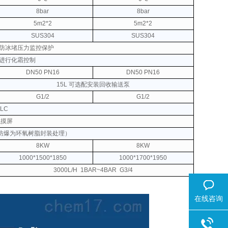
8bar
8bar
5m2*2
5m2*2
SUS304
SUS304
防冰堵压力监控保护
进行化霜控制
DN50 PN16
DN50 PN16
15L 可选配安装回收输送泵
G1/2
G1/2
LC
触摸屏
防爆为环氧树脂封装处理）
8KW
8KW
1000*1500*1850
1000*1700*1950
3000L/H
1BAR~4BAR
G3/4
在线咨询