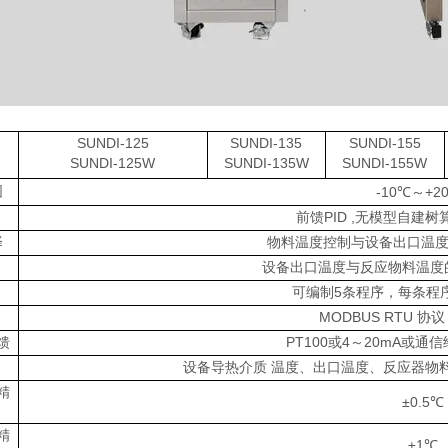
SUNDI-125
SUNDI-135
SUNDI-155
SUNDI-125W
SUNDI-135W
SUNDI-155W
围
-10℃～+2
前馈PID ,无模型自建树
择
物料温度控制与设备出口温度
设备出口温度与反应物料温度
可编制5条程序，每条程
MODBUS RTU 协议
馈
PT100或4～20mA或通信
设备导热介质 温度、出口温度、反应器物
精
±0.5℃
精
±1℃