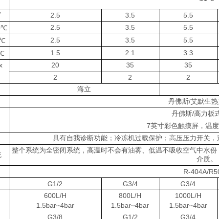
W
2.5
3.5
5.5
2.5
3.5
5.5
0℃
2.5
3.5
5.5
0℃
1.5
2.1
3.3
5℃
x
20
35
35
2
2
2
海立
丹佛斯/艾默生
丹佛斯/高力板
7英寸彩色触摸屏，温
具有自我诊断功能；冷冻机过载保护；高压压力开关，
整个系统为全密闭系统，高温时不会有油雾、低温不吸收空气中水份
统
介质。
R-404A/R5
G1/2
G3/4
G3/4
600L/H
800L/H
1000L/H
1.5bar~4bar
1.5bar~4bar
1.5bar~4bar
G3/8
G1/2
G3/4