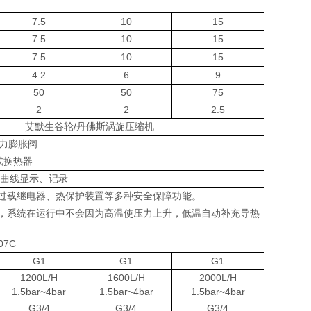
7.5
10
15
7.5
10
15
7.5
10
15
4.2
6
9
50
50
75
2
2
2.5
艾默生谷轮/丹佛斯涡旋压缩机
热力膨胀阀
式换热器
度曲线显示、记录
过载继电器、热保护装置等多种安全保障功能。
，系统在运行中不会因为高温使压力上升，低温自动补充导热
07C
G1
G1
G1
1200L/H
1600L/H
2000L/H
1.5bar~4bar
1.5bar~4bar
1.5bar~4bar
G3/4
G3/4
G3/4