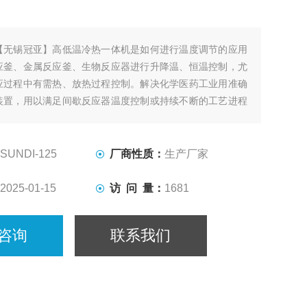
【无锡冠亚】高低温冷热一体机是如何进行温度调节的应用
应釜、金属反应釜、生物反应器进行升降温、恒温控制，尤
应过程中有需热、放热过程控制。解决化学医药工业用准确
装置，用以满足间歇反应器温度控制或持续不断的工艺进程
却、恒温系统。
SUNDI-125
厂商性质：
生产厂家
2025-01-15
访 问 量：
1681
咨询
联系我们