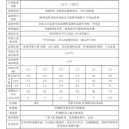
介质温度
-10℃～+200℃
范围
控制系统
前馈PID ,无模型自建树算法，PLC控制器
温控模式
物料温度控制与设备出口温度控制模式 可自由选择
选择
温差控制
设备出口温度与反应物料温度的温差可控制、可设定
程序编辑
可编制5条程序，每条程序可编制40段步骤
通信协议
MODBUS RTU 协议 RS 485接口
外接入温
PT100或4～20mA或通信给定（默认PT100)
度反馈
温度反馈
设备导热介质 温度、出口温度、反应器物料温度（外接温度传感器）三点温度
导热介质
±0.5℃
温控精度
反应物料
±1℃
温控精度
加热功率
2.5
3.5
5.5
7.5
10
15
kW
制
2.5
3.5
5.5
7.5
10
15
200℃
冷
2.5
3.5
5.5
7.5
10
15
20℃
量
1.5
2.1
3.3
4.2
6
9
kW
-5℃
流量压力
20
35
35
50
50
75
max
2
2
2
2
2
2.5
L/min bar
压缩机
海立
艾默生谷轮/丹佛斯涡旋压缩机
膨胀阀
丹佛斯/艾默生热力膨胀阀
蒸发器
丹佛斯/高力板式换热器
操作面板
7英寸彩色触摸屏，温度曲线显示、记录
具有自我诊断功能；冷冻机过载保护；高压压力开关，过载继电器、热保护装置等
安全防护
多种安全保障功能。