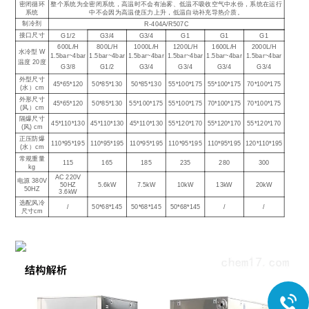
密闭循环
整个系统为全密闭系统，高温时不会有油雾、低温不吸收空气中水份，系统在运行
系统
中不会因为高温使压力上升，低温自动补充导热介质。
制冷剂
R-404A/R507C
接口尺寸
G1/2
G3/4
G3/4
G1
G1
G1
600L/H
800L/H
1000L/H
1200L/H
1600L/H
2000L/H
水冷型 W
1.5bar~4bar
1.5bar~4bar
1.5bar~4bar
1.5bar~4bar
1.5bar~4bar
1.5bar~4bar
温度 20度
G3/8
G1/2
G3/4
G3/4
G3/4
G3/4
外型尺寸
45*65*120
50*85*130
50*85*130
55*100*175
55*100*175
70*100*175
(水）cm
外形尺寸
45*65*120
50*85*130
55*100*175
55*100*175
70*100*175
70*100*175
(风）cm
隔爆尺寸
45*110*130
45*110*130
45*110*130
55*120*170
55*120*170
55*120*170
(风) cm
正压防爆
110*95*195
110*95*195
110*95*195
110*95*195
110*95*195
120*110*195
(水）cm
常规重量
115
165
185
235
280
300
kg
AC 220V
电源 380V
50HZ
5.6kW
7.5kW
10kW
13kW
20kW
50HZ
3.6kW
选配风冷
/
50*68*145
50*68*145
50*68*145
/
/
尺寸cm