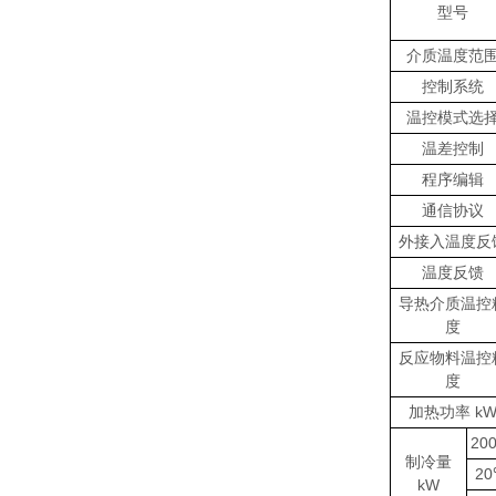
型号
介质温度范
控制系统
温控模式选
温差控制
程序编辑
通信协议
外接入温度反
温度反馈
导热介质温控
度
反应物料温控
度
加热功率 k
20
制冷量
2
kW