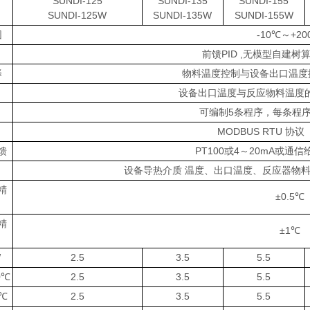
SUNDI-125
SUNDI-135
SUNDI-155
SUNDI-125W
SUNDI-135W
SUNDI-155W
围
-10℃～+20
前馈PID ,无模型自建树
择
物料温度控制与设备出口温度
设备出口温度与反应物料温度
可编制5条程序，每条程序
MODBUS RTU 协议 
馈
PT100或4～20mA或通信
设备导热介质 温度、出口温度、反应器物
精
±0.5℃
精
±1℃
W
2.5
3.5
5.5
0℃
2.5
3.5
5.5
0℃
2.5
3.5
5.5