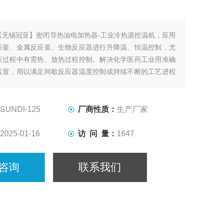
【无锡冠亚】密闭导热油电加热器-工业冷热源控温机，应用
应釜、金属反应釜、生物反应器进行升降温、恒温控制，尤
应过程中有需热、放热过程控制。解决化学医药工业用准确
装置，用以满足间歇反应器温度控制或持续不断的工艺进程
却、恒温系统。
SUNDI-125
厂商性质：
生产厂家
2025-01-16
访 问 量：
1647
咨询
联系我们