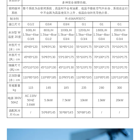
安全防护
多种安全保障功能。
密闭循环
整个系统为全密闭系统，高温时不会有油雾、低温不吸收空气中水份，系统在运行
系统
中不会因为高温使压力上升，低温自动补充导热介质。
制冷剂
R-404A/R507C
接口尺寸
G1/2
G3/4
G3/4
G1
G1
G1
600L/H
800L/H
1000L/H
1200L/H
1600L/H
2000L/H
水冷型 W
1.5bar~4bar
1.5bar~4bar
1.5bar~4bar
1.5bar~4bar
1.5bar~4bar
1.5bar~4bar
温度 20度
G3/8
G1/2
G3/4
G3/4
G3/4
G3/4
外型尺寸
45*65*120
50*85*130
50*85*130
55*100*175
55*100*175
70*100*175
(水）cm
外形尺寸
45*65*120
50*85*130
55*100*175
55*100*175
70*100*175
70*100*175
(风）cm
隔爆尺寸
45*110*130
45*110*130
45*110*130
55*120*170
55*120*170
55*120*170
(风) cm
正压防爆
110*95*195
110*95*195
110*95*195
110*95*195
110*95*195
120*110*195
(水）cm
常规重量
115
165
185
235
280
300
kg
AC 220V
电源 380V
50HZ
5.6kW
7.5kW
10kW
13kW
20kW
50HZ
3.6kW
选配风冷
/
50*68*145
50*68*145
50*68*145
/
/
尺寸cm