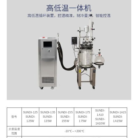
SUNDI-
SUNDI-125
SUNDI-135
SUNDI-155
SUNDI-175
SUNDI-1A15
1A10
型号
SUNDI-
SUNDI-
SUNDI-
SUNDI-
SUNDI-
SUNDI-
125W
135W
155W
175W
1A15W
1A10W
介质温度
-10℃～+200℃
范围