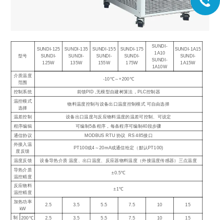
SUNDI-
SUNDI-125
SUNDI-135
SUNDI-155
SUNDI-175
SUNDI-1A15
1A10
型号
SUNDI-
SUNDI-
SUNDI-
SUNDI-
SUNDI-
SUNDI-
125W
135W
155W
175W
1A15W
1A10W
介质温度
-10℃～+200℃
范围
控制系统
前馈PID ,无模型自建树算法，PLC控制器
温控模式
物料温度控制与设备出口温度控制模式 可自由选择
选择
温差控制
设备出口温度与反应物料温度的温差可控制、可设定
程序编辑
可编制5条程序，每条程序可编制40段步骤
通信协议
MODBUS RTU 协议 RS 485接口
外接入温
PT100或4～20mA或通信给定（默认PT100)
度反馈
温度反馈
设备导热介质 温度、出口温度、反应器物料温度（外接温度传感器）三点温度
导热介质
±0.5℃
温控精度
反应物料
±1℃
温控精度
加热功率
2.5
3.5
5.5
7.5
10
15
kW
制
200℃
2.5
3.5
5.5
7.5
10
15