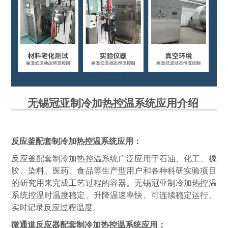
无锡冠亚制冷加热控温系统
应用
介绍
反应釜配套制冷加热控温系统应用：
反应釜配套制冷加热控温系统
⼴泛应
用
于⽯油、化⼯、橡
胶、染料、医药、⻝品等⽣产型用户和各种科研实验项⽬
的研究
用
来完成
⼯艺过程的容器。
无锡冠亚制冷加热控温
系统控温时温度稳定、升降温速率快、可连续稳定运
行
、
实时记录反应过程温度。
微通道反应器配套制冷加热控温系统应用：