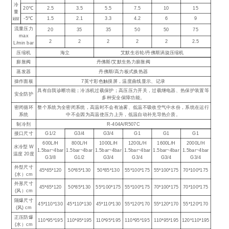
冷
20℃
2.5
3.5
5.5
7.5
10
15
量
-5℃
1.5
2.1
3.3
4.2
6
9
kW
流量压力
20
35
35
50
50
75
max
2
2
2
2
2
2.5
L/min bar
压缩机
海立
艾默生谷轮/丹佛斯涡旋压缩机
膨胀阀
丹佛斯/艾默生热力膨胀阀
蒸发器
丹佛斯/高力板式换热器
操作面板
7英寸彩色触摸屏，温度曲线显示、记录
具有自我诊断功能；冷冻机过载保护；高压压力开关，过载继电器、热保护装置等
安全防护
多种安全保障功能。
密闭循环
整个系统为全密闭系统，高温时不会有油雾、低温不吸收空气中水份，系统在运行
系统
中不会因为高温使压力上升，低温自动补充导热介质。
制冷剂
R-404A/R507C
接口尺寸
G1/2
G3/4
G3/4
G1
G1
G1
600L/H
800L/H
1000L/H
1200L/H
1600L/H
2000L/H
水冷型 W
1.5bar~4bar
1.5bar~4bar
1.5bar~4bar
1.5bar~4bar
1.5bar~4bar
1.5bar~4bar
温度 20度
G3/8
G1/2
G3/4
G3/4
G3/4
G3/4
外型尺寸
45*65*120
50*85*130
50*85*130
55*100*175
55*100*175
70*100*175
(水）cm
外形尺寸
45*65*120
50*85*130
55*100*175
55*100*175
70*100*175
70*100*175
(风）cm
隔爆尺寸
45*110*130
45*110*130
45*110*130
55*120*170
55*120*170
55*120*170
(风) cm
正压防爆
110*95*195
110*95*195
110*95*195
110*95*195
110*95*195
120*110*195
(水）cm