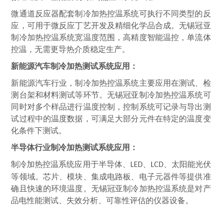
微通道反应器
配套制冷加热控温系统
可执
行
不同类型的反
应，
可
用
于微反应丁艺开发及精细化学品合成。
无锡冠亚
制冷加热控温系统宽温度范围，⾼精度智能温控，单流体
控温，
无
需更导热介质稳定⽣产。
新能源汽车制冷加热测试系统应用：
新能源汽⻋
行
业，
制冷加热控温系统
主要应
用
在测试、检
测台架和材料测试等环节。
无锡冠亚制冷加热控温系统可
同时对多个样品进
行
温度控制，控制系统可记录与导出测
试过程中的温度数据，可满⾜⼤部分元件在特定的温度变
化条件下测试。
半导体行业制冷加热测试系统应用：
制冷加热控温系统
应
用
于半导体、
、
、太阳能光伏
LED
LCD
等领域。芯片、模块、集成电路板、电子元器件等提供准
确且快速的环境温度。无锡冠亚制冷加热控温系统是对产
品电性能测试、失效分析、可靠性评估的仪器设备。