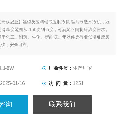
【无锡冠亚】连续反应精馏低温制冷机 硅片制造水冷机，冠
冷温度范围从-150度到-5度，可满足不同制冷温度需求。
用于化工、制药、生化、新能源、元器件等行业低温反应领
度快，安全可靠。
LJ-6W
厂商性质：
生产厂家
2025-01-16
访 问 量：
1251
咨询
联系我们