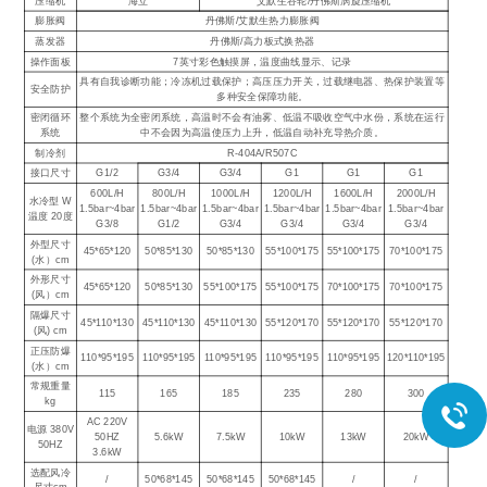
压缩机
海立
艾默生谷轮/丹佛斯涡旋压缩机
膨胀阀
丹佛斯/艾默生热力膨胀阀
蒸发器
丹佛斯/高力板式换热器
操作面板
7英寸彩色触摸屏，温度曲线显示、记录
具有自我诊断功能；冷冻机过载保护；高压压力开关，过载继电器、热保护装置等
安全防护
多种安全保障功能。
密闭循环
整个系统为全密闭系统，高温时不会有油雾、低温不吸收空气中水份，系统在运行
系统
中不会因为高温使压力上升，低温自动补充导热介质。
制冷剂
R-404A/R507C
接口尺寸
G1/2
G3/4
G3/4
G1
G1
G1
600L/H
800L/H
1000L/H
1200L/H
1600L/H
2000L/H
水冷型 W
1.5bar~4bar
1.5bar~4bar
1.5bar~4bar
1.5bar~4bar
1.5bar~4bar
1.5bar~4bar
温度 20度
G3/8
G1/2
G3/4
G3/4
G3/4
G3/4
外型尺寸
45*65*120
50*85*130
50*85*130
55*100*175
55*100*175
70*100*175
(水）cm
外形尺寸
45*65*120
50*85*130
55*100*175
55*100*175
70*100*175
70*100*175
(风）cm
隔爆尺寸
45*110*130
45*110*130
45*110*130
55*120*170
55*120*170
55*120*170
(风) cm
正压防爆
110*95*195
110*95*195
110*95*195
110*95*195
110*95*195
120*110*195
(水）cm
常规重量
115
165
185
235
280
300
kg
AC 220V
电源 380V
50HZ
5.6kW
7.5kW
10kW
13kW
20kW
50HZ
3.6kW
选配风冷
/
50*68*145
50*68*145
50*68*145
/
/