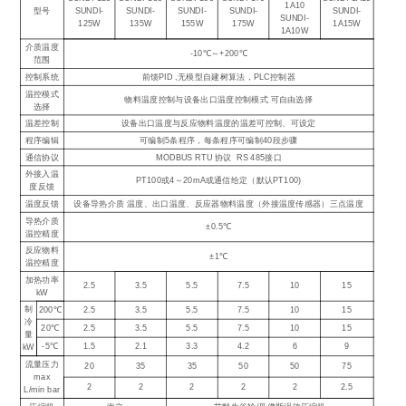
1A10
型号
SUNDI-
SUNDI-
SUNDI-
SUNDI-
SUNDI-
SUNDI-
125W
135W
155W
175W
1A15W
1A10W
介质温度
-10℃～+200℃
范围
控制系统
前馈PID ,无模型自建树算法，PLC控制器
温控模式
物料温度控制与设备出口温度控制模式 可自由选择
选择
温差控制
设备出口温度与反应物料温度的温差可控制、可设定
程序编辑
可编制5条程序，每条程序可编制40段步骤
通信协议
MODBUS RTU 协议 RS 485接口
外接入温
PT100或4～20mA或通信给定（默认PT100)
度反馈
温度反馈
设备导热介质 温度、出口温度、反应器物料温度（外接温度传感器）三点温度
导热介质
±0.5℃
温控精度
反应物料
±1℃
温控精度
加热功率
2.5
3.5
5.5
7.5
10
15
kW
制
200℃
2.5
3.5
5.5
7.5
10
15
冷
20℃
2.5
3.5
5.5
7.5
10
15
量
-5℃
1.5
2.1
3.3
4.2
6
9
kW
流量压力
20
35
35
50
50
75
max
2
2
2
2
2
2.5
L/min bar