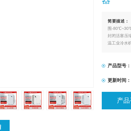
简要描述：
围-80℃~
封闭活塞压
温工业冷水机
产品型号：
更新时间：
产品
绍