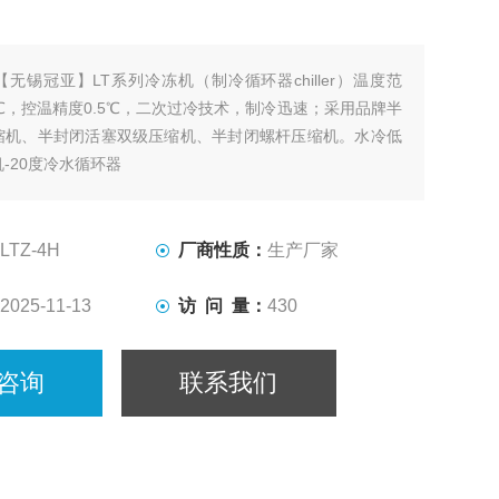
【无锡冠亚】LT系列冷冻机（制冷循环器chiller）温度范
30℃，控温精度0.5℃，⼆次过冷技术，制冷迅速；采用品牌半
缩机、半封闭活塞双级压缩机、半封闭螺杆压缩机。水冷低
-20度冷水循环器
LTZ-4H
厂商性质：
生产厂家
2025-11-13
访 问 量：
430
咨询
联系我们