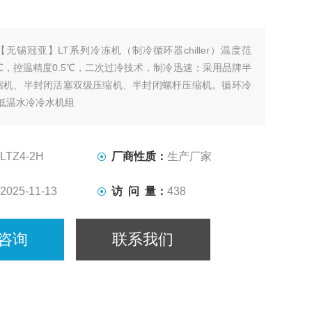
【无锡冠亚】LT系列冷冻机（制冷循环器chiller）温度范
30℃，控温精度0.5℃，⼆次过冷技术，制冷迅速；采用品牌半
缩机、半封闭活塞双级压缩机、半封闭螺杆压缩机。循环冷
低温水冷冷水机组
LTZ4-2H
厂商性质：
生产厂家
2025-11-13
访 问 量：
438
咨询
联系我们