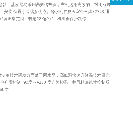
凝器、蒸发器均采用高效传热管，主机选用高效的半封闭双螺
 安装 位置小等诸多优点。冷水机在夏天室外气温32℃及通
²属正常范围，若超22Kg/㎝²，机组会保护跳停;
机复叠制冷技术研发方面处于同水平，高低温快速升降温技术研究
介质控制 -90度～+250 度连续控温，并且精确线性控制反
50度