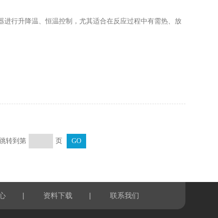
器进行升降温、恒温控制，尤其适合在反应过程中有需热、放
页 跳转到第
页
|
|
心
资料下载
联系我们