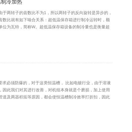
温制冷加热
由于两转子的齿数比不为1，所以两转子的反向旋转是异步的，
齿数比就有如下啮合关系：超低温保存箱进行制冷运转时，额
单位为瓦特，简称W。超低温保存箱设备的制冷量也是衡量超
都是要求必须防爆的，对于这类恒温槽， 比如电镀行业，由于溶液
，因此我们对其进行改善，对机组本身就是个磨损，加上使用
管道及两器积垢等原因，都会使恒温槽制冷效率打折扣，因此
选择与电镀生产工艺匹配的制冷恒温槽厂家？先，我们要确定