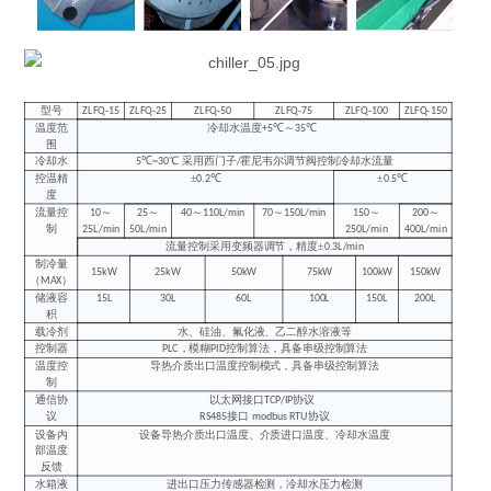
型号
ZLFQ-15
ZLFQ-25
ZLFQ-50
ZLFQ-75
ZLFQ-100
ZLFQ-150
温度范
冷却水温度
℃～
℃
+5
35
围
冷却水
℃
℃ 采用西门子
霍尼韦尔调节阀控制冷却水流量
5
~30
/
控温精
±
℃
±
℃
0.2
0.5
度
流量控
～
～
～
～
～
～
10
25
40
110L/min
70
150L/min
150
200
制
25L/min
50L/min
250L/min
400L/min
流量控制采用变频器调节，精度±
0.3L/min
制冷量
15kW
25kW
50kW
75kW
100kW
150kW
（
）
MAX
储液容
15L
30L
60L
100L
150L
200L
积
载冷剂
水、硅油、氟化液、乙二醇水溶液等
控制器
，模糊
控制算法，具备串级控制算法
PLC
PID
温度控
导热介质出口温度控制模式，具备串级控制算法
制
通信协
以太网接口
协议
TCP/IP
议
接口
协议
RS485
modbus RTU
设备内
设备导热介质出口温度、介质进口温度、冷却水温度
部温度
反馈
水箱液
进出口压力传感器检测，冷却水压力检测