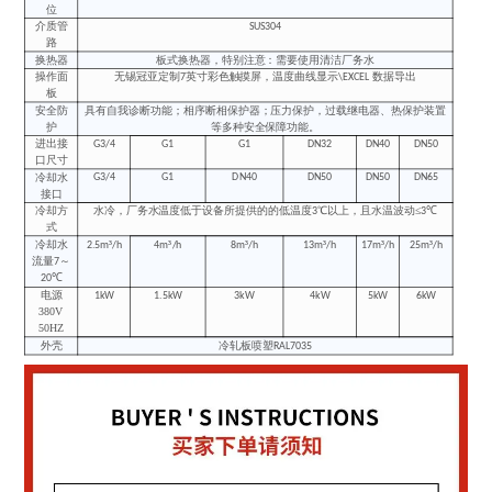
位
介质管
SUS304
路
换热器
板式换热器，特别注意：需要使用清洁厂务水
操作面
无锡冠亚定制
英寸彩色触摸屏，温度曲线显示
数据导出
7
\EXCEL
板
安全防
具有自我诊断功能；相序断相保护器；压力保护，过载继电器、热保护装置
护
等多种安全保障功能。
进出接
G3/4
G1
G1
DN32
DN40
DN50
口尺寸
冷却水
G3/4
G1
DN40
DN50
DN50
DN65
接口
冷却方
水冷，厂务水温度低于设备所提供的的低温度
℃以上，且水温波动≤
℃
3
3
式
冷却水
³
³
³
³
³
³
2.5m
/h
4m
/h
8m
/h
13m
/h
17m
/h
25m
/h
流量
～
7
℃
20
电源
1kW
1.5kW
3kW
4kW
5kW
6kW
380V
50HZ
外壳
冷轧板喷塑
RAL7035