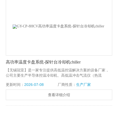
高功率温度卡盘系统-探针台冷却机chiller
【无锡冠亚】是一家专注提供高低温控温解决方案的设备厂家，
公司主要生产半导体控温冷却机、高低温冲击气流仪（热流
仪）、chiller、超低温制冷机、高低温测试机机、高低温冲击箱等
更新时间：
2026-07-08
厂商性质：
生产厂家
各种为通讯、光模块、集成电路芯片等领域的可靠性测试提供整
套温度环境解决方案。高功率温度卡盘系统-探针台冷却机chiller
查看详细介绍