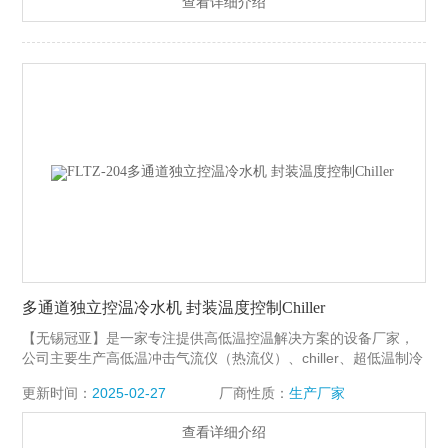
查看详细介绍
多通道独立控温冷水机 封装温度控制Chiller
【无锡冠亚】是一家专注提供高低温控温解决方案的设备厂家，
公司主要生产高低温冲击气流仪（热流仪）、chiller、超低温制冷
机、高低温测试机机、高低温冲击箱等各种为通讯、光模块、集
更新时间：
2025-02-27
厂商性质：
生产厂家
成电路芯片、航空航天、天文探测、电池包氢能源等领域的可靠
性测试提供整套温度环境解决方案。多通道独立控温冷水机 封装
查看详细介绍
温度控制Chiller