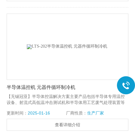
半导体温控机 元器件循环制冷机
【无锡冠亚】半导体控温解决方案主要产品包括半导体专⽤温控
设备、射流式⾼低温冲击测试机和半导体⽤⼯艺废⽓处理装置等
⽤设备，⼴泛应⽤于半导体、LED、LCD、太阳能光伏等领域。
更新时间：
2025-01-16
厂商性质：
生产厂家
半导体温控机 元器件循环制冷机
查看详细介绍