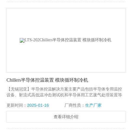
Chillers半导体控温装置 模块循环制冷机
【无锡冠亚】半导体控温解决方案主要产品包括半导体专⽤温控
设备、射流式⾼低温冲击测试机和半导体⽤⼯艺废⽓处理装置等
⽤设备，⼴泛应⽤于半导体、LED、LCD、太阳能光伏等领域。
更新时间：
2025-01-16
厂商性质：
生产厂家
Chillers半导体控温装置 模块循环制冷机
查看详细介绍