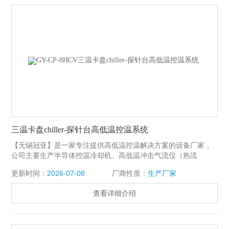
三温卡盘chiller-探针台高低温控温系统
【无锡冠亚】是一家专注提供高低温控温解决方案的设备厂家，
公司主要生产半导体控温冷却机、高低温冲击气流仪（热流
仪）、chiller、超低温制冷机、高低温测试机机、高低温冲击箱等
更新时间：
2026-07-08
厂商性质：
生产厂家
各种为通讯、光模块、集成电路芯片等领域的可靠性测试提供整
套温度环境解决方案。三温卡盘chiller-探针台高低温控温系统
查看详细介绍