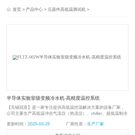
>
>
>
首页
产品中心
元器件高低温测试机
半导体实验室级变频冷水机-高精度温控系统
【无锡冠亚】是一家专注提供高低温控温解决方案的设备厂家，
公司主要生产高低温冲击气流仪（热流仪）、chiller、超低温制冷
机、高低温测试机机、高低温冲击箱等各种为通讯、光模块、集
更新时间：
2025-03-25
厂商性质：
生产厂家
成电路芯片等领域的可靠性测试提供整套温度环境解决方案。半
导体实验室级变频冷水机-高精度温控系统