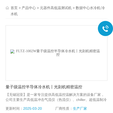
>
>
>
首页
产品中心
元器件高低温测试机
数据中心水冷机/冷
水机
量子级温控半导体冷水机丨光刻机精密温控
【无锡冠亚】是一家专注提供高低温控温解决方案的设备厂家，
公司主要生产高低温冲击气流仪（热流仪）、chiller、超低温制冷
机、高低温测试机机、高低温冲击箱等各种为通讯、光模块、集
更新时间：
2025-03-20
厂商性质：
生产厂家
成电路芯片、航空航天、天文探测、电池包氢能源等领域的可靠