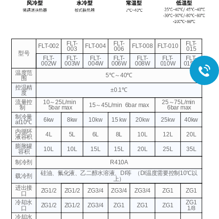
FLT-
FLT-
FLT-
FLT-002
FLT-004
FLT-008
FLT-010
003
006
015
型号
FLT-
FLT-
FLT-
FLT-
FLT-
FLT-
FLT-
002W
003W
004W
006W
008W
010W
015W
温度范
5℃～40℃
围
控温精
±0.1℃
度
流量控
10～25L/min
25～75L/min
15～45L/min
6bar max
制
5bar max
6bar max
制冷量
6kw
8kw
10kw
15 kw
20kw
25kw
40kw
at10℃
内循环
4L
5L
6L
8L
10L
12L
20L
液容积
膨胀罐
10L
10L
15L
15L
20L
25L
35L
容积
制冷剂
R410A
硅油、氟化液、乙二醇水溶液、DI等
（DI温度需要控制10℃以
载冷剂
上）
进出接
ZG1/2
ZG1/2
ZG3/4
ZG3/4
ZG3/4
ZG1
ZG1
口
冷却水
ZG1
ZG1/2
ZG1/2
ZG3/4
ZG1
ZG1
ZG1
口
1/8
冷却水