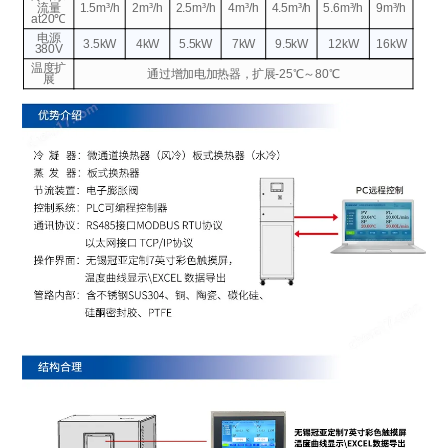
流量
1.5m³/h
2m³/h
2.5m³/h
4m³/h
4.5m³/h
5.6m³/h
9m³/h
at20℃
电源
3.5kW
4kW
5.5kW
7kW
9.5kW
12kW
16kW
380V
温度扩
通过增加电加热器，扩展-25℃～80℃
展