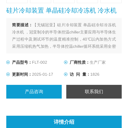
硅片冷却装置 单晶硅冷却冷冻机 冷水机
简要描述：
【无锡冠亚】硅片冷却装置 单晶硅冷却冷冻机
冷水机 ，冠亚制冷的半导体控温chiller主要应用与半导体生
产过程中及测试环节的温度精准控制，40℃以内加热方式
采用压缩机热气加热，半导体控温chiller循环系统采用全密
闭设计、循环泵采用磁力驱动泵，经过24小时连续运行拷
机。
产品型号：
FLT-002
厂商性质：
生产厂家
更新时间：
2025-01-17
访 问 量：
1826
产品咨询
联系我们
详情介绍