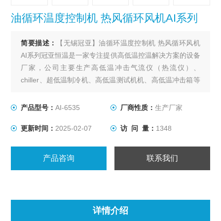
油循环温度控制机 热风循环风机AI系列
简要描述：
【无锡冠亚】油循环温度控制机 热风循环风机
AI系列冠亚恒温是一家专注提供高低温控温解决方案的设备
厂家，公司主要生产高低温冲击气流仪（热流仪）、
chiller、超低温制冷机、高低温测试机机、高低温冲击箱等
各种为通讯、光模块、集成电路芯片、航空航天、天文探
测、电池包氢能源等领域的可靠性测试提供整套温度环境
产品型号：
AI-6535
厂商性质：
生产厂家
解决方案。
更新时间：
2025-02-07
访 问 量：
1348
产品咨询
联系我们
详情介绍