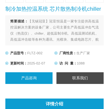
制冷加热控温系统 芯片散热制冷机chiller
简要描述：
【无锡冠亚】冠亚恒温是一家专注提供高低温
控温解决方案的设备厂家，公司主要生产高低温冲击气流
仪（热流仪）、chiller、超低温制冷机、高低温测试机机、
高低温冲击箱等各种为通讯、光模块、集成电路芯片、航
空航天、天文探测、电池包氢能源等领域的可靠性测试提
供整套温度环境解决方案。制冷加热控温系统 芯片散热制
产品型号：
FLTZ-002
厂商性质：
生产厂家
冷机chiller
更新时间：
2025-02-07
访 问 量：
1088
产品咨询
联系我们
详情介绍