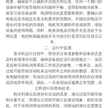
检查，确保处于正确的开启或关闭位置。任何一个阀门的
误操作都可能导致制冷剂循环不畅，进而影响制冷效果，
甚至引发设备故障。电源情况也是需要检查的。要确认供
电电压是否稳定在直冷机要求的范围内。不稳定的电压可
能会对直冷机的压缩机、电机等关键部件造成损害，缩短
设备的使用周期。同时，检查供电及控制开关是否处于合
闸位置，电控柜面板按钮开关与指示灯是否完好且指示正
常。
二、运行中监测
直冷机运行过程中，密切关注各项参数和设备状态是
及时发现潜在问题、确保设备稳定运行的措施之一。油压
是反映压缩机润滑系统工作状态的参数，一般来说，油压
过低可能导致压缩机各运动部件之间的加剧磨损，甚至引
发抱轴等故障；而油压过高则可能表明润滑系统存在堵塞
或其他异常情况。因此，一旦发现油压偏离正常范围，应
立即进行排查和处理。
制冷剂液位应保持在合适的高度，液位过低可能导致
制冷量不足，而液位过高则可能引起液击现象，损坏压缩
机。对于采用润滑油润滑的系统，润滑油的液位也需要定